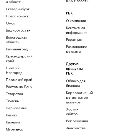
RSS Новости
и область
Екатеринбург
РБК
Новосибирск
О компании
Омск
Контактная
Башкортостан
информация
Вологодская
Редакция
область
Размещение
Калининград
рекламы
Краснодарский
край
Другие
Нижний
продукты
Новгород
РБК
Пермский край
Облако для
бизнеса
Ростов-на-Дону
Корпоративный
Татарстан
регистратор
Тюмень
доменов
Черноземье
Хостинг
сайтов
Кавказ
Рег.решения
Карелия
Знакомства
Мурманск