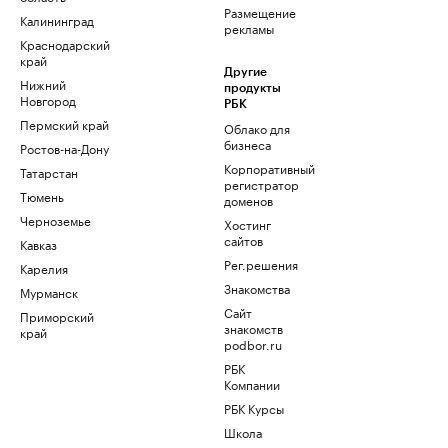
Размещение
Калининград
рекламы
Краснодарский
край
Другие
Нижний
продукты
Новгород
РБК
Пермский край
Облако для
бизнеса
Ростов-на-Дону
Корпоративный
Татарстан
регистратор
Тюмень
доменов
Черноземье
Хостинг
сайтов
Кавказ
Рег.решения
Карелия
Знакомства
Мурманск
Сайт
Приморский
знакомств
край
podbor.ru
РБК
Компании
РБК Курсы
Школа
управления