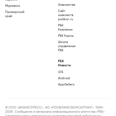
Знакомства
Мурманск
Сайт
Приморский
знакомств
край
podbor.ru
РБК
Компании
РБК Курсы
Школа
управления
РБК
РБК
Новости
iOS
Android
AppGallery
© ООО «БИЗНЕСПРЕСС», АО «РОСБИЗНЕСКОНСАЛТИНГ», 1995–
2026. Сообщения и материалы информационного агентства «РБК»
(свидетельство о регистрации средства массовой информации