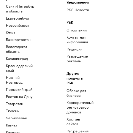
Уведомления
Санкт-Петербург
RSS Новости
и область
Екатеринбург
РБК
Новосибирск
О компании
Омск
Контактная
Башкортостан
информация
Вологодская
Редакция
область
Размещение
Калининград
рекламы
Краснодарский
край
Другие
Нижний
продукты
Новгород
РБК
Пермский край
Облако для
бизнеса
Ростов-на-Дону
Корпоративный
Татарстан
регистратор
Тюмень
доменов
Черноземье
Хостинг
сайтов
Кавказ
Рег.решения
Карелия