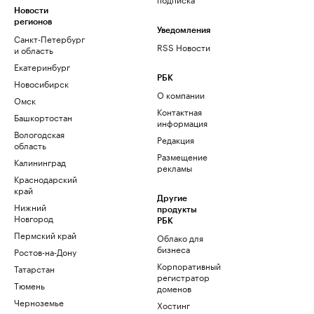
Новости
регионов
Уведомления
Санкт-Петербург
RSS Новости
и область
Екатеринбург
РБК
Новосибирск
О компании
Омск
Контактная
Башкортостан
информация
Вологодская
Редакция
область
Размещение
Калининград
рекламы
Краснодарский
край
Другие
Нижний
продукты
Новгород
РБК
Пермский край
Облако для
бизнеса
Ростов-на-Дону
Корпоративный
Татарстан
регистратор
Тюмень
доменов
Черноземье
Хостинг