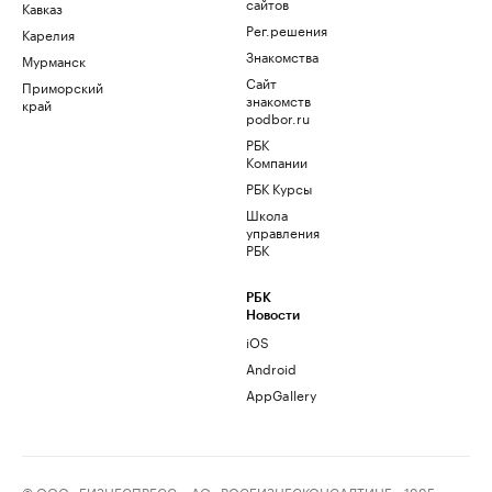
сайтов
Кавказ
Рег.решения
Карелия
Знакомства
Мурманск
Сайт
Приморский
знакомств
край
podbor.ru
РБК
Компании
РБК Курсы
Школа
управления
РБК
РБК
Новости
iOS
Android
AppGallery
© ООО «БИЗНЕСПРЕСС», АО «РОСБИЗНЕСКОНСАЛТИНГ», 1995–