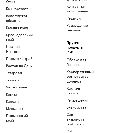
Омск
Контактная
Башкортостан
информация
Вологодская
Редакция
область
Размещение
Калининград
рекламы
Краснодарский
край
Другие
Нижний
продукты
Новгород
РБК
Пермский край
Облако для
бизнеса
Ростов-на-Дону
Корпоративный
Татарстан
регистратор
Тюмень
доменов
Черноземье
Хостинг
сайтов
Кавказ
Рег.решения
Карелия
Знакомства
Мурманск
Сайт
Приморский
знакомств
край
podbor.ru
РБК