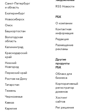
Уведомления
Санкт-Петербург
RSS Новости
и область
Екатеринбург
РБК
Новосибирск
О компании
Омск
Контактная
Башкортостан
информация
Вологодская
Редакция
область
Размещение
Калининград
рекламы
Краснодарский
край
Другие
Нижний
продукты
Новгород
РБК
Пермский край
Облако для
бизнеса
Ростов-на-Дону
Корпоративный
Татарстан
регистратор
Тюмень
доменов
Черноземье
Хостинг
сайтов
Кавказ
Рег.решения
Карелия