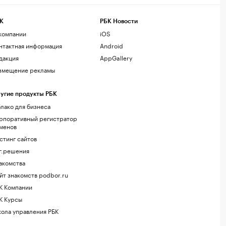
К
РБК Новости
компании
iOS
нтактная информация
Android
дакция
AppGallery
змещение рекламы
угие продукты РБК
лако для бизнеса
рпоративный регистратор
менов
стинг сайтов
г.решения
акомства
йт знакомств podbor.ru
К Компании
К Курсы
ола управления РБК