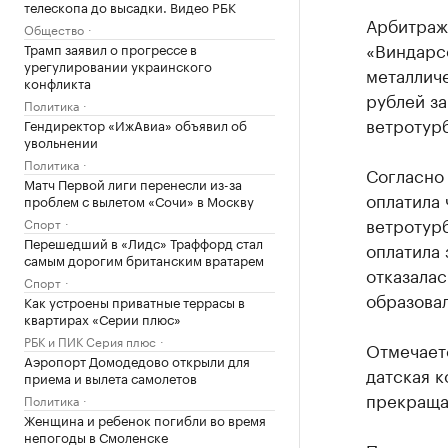
телескопа до высадки. Видео РБК
Арбитраж
Общество
«Виндарс
Трамп заявил о прогрессе в
урегулировании украинского
металличе
конфликта
рублей за
Политика
ветротур
Гендиректор «ИжАвиа» объявил об
увольнении
Политика
Согласно 
Матч Первой лиги перенесли из-за
оплатила 
проблем с вылетом «Сочи» в Москву
ветротурб
Спорт
Перешедший в «Лидс» Траффорд стал
оплатила 
самым дорогим британским вратарем
отказалас
Спорт
образовал
Как устроены приватные террасы в
квартирах «Серии плюс»
РБК и ПИК Серия плюс
Отмечаетс
Аэропорт Домодедово открыли для
датская к
приема и вылета самолетов
прекращае
Политика
Женщина и ребенок погибли во время
непогоды в Смоленске