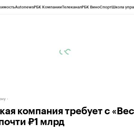
жимость
Autonews
РБК Компании
Телеканал
РБК Вино
Спорт
Школа упра
д
Стиль
Крипто
РБК Бизнес-среда
Дискуссионный клуб
Исследования
К
рагентов
Политика
Экономика
Бизнес
Технологии и медиа
Финансы
Рын
ону
кая компания требует с «Ве
 почти ₽1 млрд