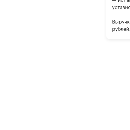
уставн
Выручк
рублей,