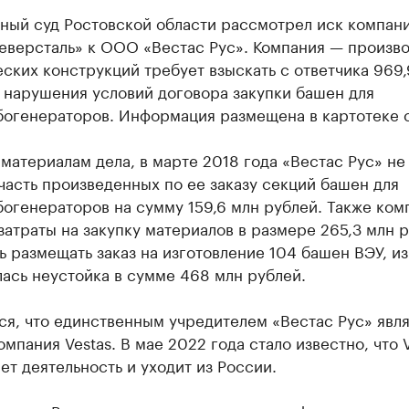
ный суд Ростовской области рассмотрел иск компан
еверсталь» к ООО «Вестас Рус». Компания — произво
ских конструкций требует взыскать с ответчика 969,
 нарушения условий договора закупки башен для
богенераторов. Информация размещена в картотеке с
материалам дела, в марте 2018 года «Вестас Рус» не
часть произведенных по ее заказу секций башен для
огенераторов на сумму 159,6 млн рублей. Также ком
затраты на закупку материалов в размере 265,3 млн 
ь размещать заказ на изготовление 104 башен ВЭУ, из
ась неустойка в сумме 468 млн рублей.
я, что единственным учредителем «Вестас Рус» явл
омпания Vestas. В мае 2022 года стало известно, что 
т деятельность и уходит из России.