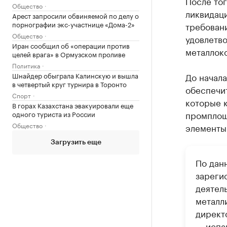
После то
Общество
ликвидац
Арест запросили обвиняемой по делу о
порнографии экс-участнице «Дома-2»
требовани
Общество
удовлетво
Иран сообщил об «операции против
металлоко
целей врага» в Ормузском проливе
Политика
Шнайдер обыграла Калинскую и вышла
До начала
в четвертый круг турнира в Торонто
обеспечит
Спорт
которые к
В горах Казахстана эвакуировали еще
промплоща
одного туриста из России
Общество
элементы
Загрузить еще
По дан
зарегис
деятел
металл
директ
— испа