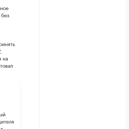
ьное
 без
ринять
,
я на
товал
ный
дителя
 в