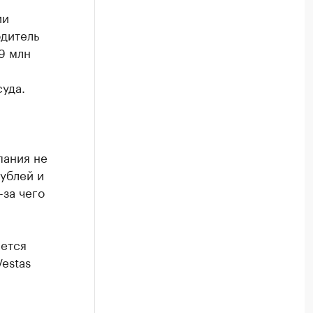
ии
дитель
9 млн
уда.
пания не
рублей и
-за чего
яется
Vestas