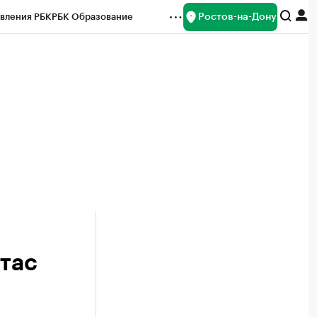
Ростов-на-Дону
вления РБК
РБК Образование
редитные рейтинги
Франшизы
Газета
ок наличной валюты
стас