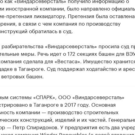
го как «Виндарсеверсталь» получило информацию о
ии иностранной компании, было направлено официал
е-претензия ликвидатору. Претензия была оставлена
рения, в связи с чем компания по производству
нструкций обратилась в суд.
 разбирательства «Виндарсеверсталь» просила суд п
ельные меры. Речь идет о 172 секциях башен для ВЭУ
омпания сделала для «Вестаса». Имущество хранитс
дке в Таганроге. Суд поддержал ходатайство и арес
 ветровых башен.
ным системы «СПАРК», ООО «Виндарсеверсталь»
трировано в Таганроге в 2017 году. Основная
ьность компании — производство строительных
ических конструкций, изделий и их частей. Генераль
ор — Петр Спиридонов. У предприятия есть два учре
нская компания Windar Renovables (с долей владения