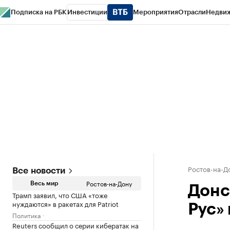
Подписка на РБК
Инвестиции
Мероприятия
Отрасли
Недви
РБК Курсы
РБК Life
Тренды
Визионеры
Национальные проекты
Горо
Спецпроекты СПб
Конференции СПб
Спецпроекты
Проверка конт
Ростов-на-Д
Все новости
Ростов-на-Дону
Весь мир
Донс
Трамп заявил, что США «тоже
нуждаются» в ракетах для Patriot
Рус»
Политика
Reuters сообщил о серии кибератак на