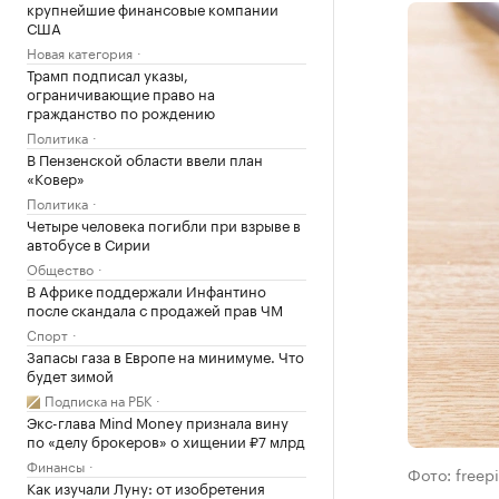
крупнейшие финансовые компании
США
Новая категория
Трамп подписал указы,
ограничивающие право на
гражданство по рождению
Политика
В Пензенской области ввели план
«Ковер»
Политика
Четыре человека погибли при взрыве в
автобусе в Сирии
Общество
В Африке поддержали Инфантино
после скандала с продажей прав ЧМ
Спорт
Запасы газа в Европе на минимуме. Что
будет зимой
Подписка на РБК
Экс-глава Mind Money признала вину
по «делу брокеров» о хищении ₽7 млрд
Финансы
Фото: freep
Как изучали Луну: от изобретения