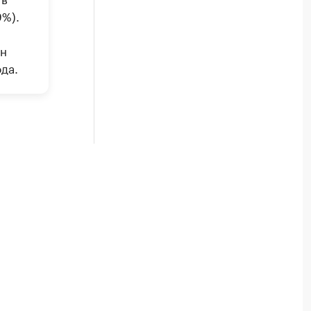
9%).
лн
да.