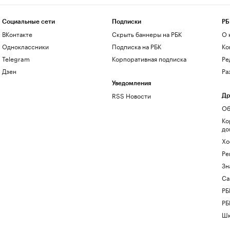
Социальные сети
Подписки
РБ
ВКонтакте
Скрыть баннеры на РБК
О 
Одноклассники
Подписка на РБК
Ко
Telegram
Корпоративная подписка
Ре
Дзен
Ра
Уведомления
RSS Новости
Др
Об
Ко
до
Хо
Ре
Зн
Са
РБ
РБ
Шк