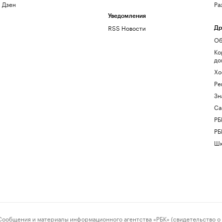
Дзен
Ра
Уведомления
RSS Новости
Др
Об
Ко
до
Хо
Ре
Зн
Са
РБ
РБ
Шк
ения и материалы информационного агентства «РБК» (свидетельство о 