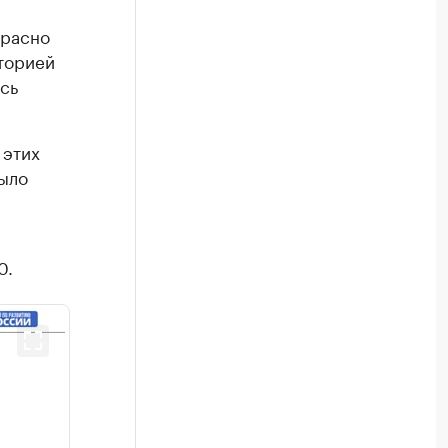
красно
торией
сь
 этих
ыло
0.