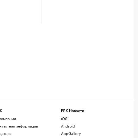
К
РБК Новости
компании
iOS
нтактная информация
Android
дакция
AppGallery