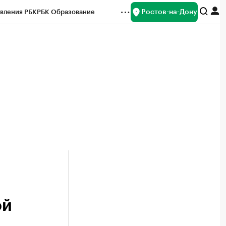
Ростов-на-Дону
вления РБК
РБК Образование
редитные рейтинги
Франшизы
Газета
ок наличной валюты
ой