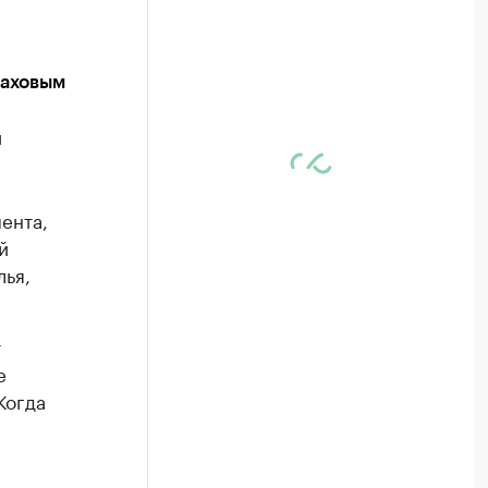
лаховым
й
ента,
й
лья,
т
е
Когда
й