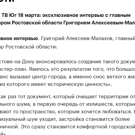
 ТВ Юг 18 марта: эксклюзивное интервью с главным
ором Ростовской области Григорием Алексеевым-Ма
. Григорий Алексеев-Малахов, главны
вное интервью
р Ростовской области:
стове-на-Дону анонсировалось создание такого докум
астер-план. Явилось это результатом того, что большо
анс вызывал центр города, а именно снос ветхого жи
 из которого имеет историческую ценность».
как раз тот документ, который очищает территории о
льного шума, в первую очередь от излишеств, которы
вают то пространство, которым хочется любоваться. 
визуальный шум уходит, застройка становится более
ничной. Это сразу становится комфортной городско
й».