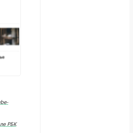
be-
але РБК