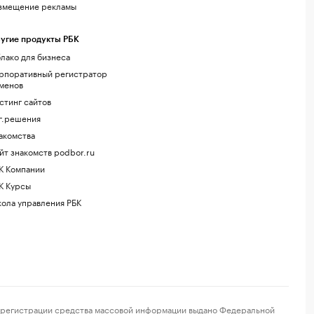
змещение рекламы
угие продукты РБК
лако для бизнеса
рпоративный регистратор
менов
стинг сайтов
г.решения
акомства
йт знакомств podbor.ru
К Компании
К Курсы
ола управления РБК
регистрации средства массовой информации выдано Федеральной