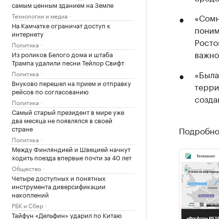
самым ценным зданием на Земле
Технологии и медиа
«Сомн
На Камчатке ограничат доступ к
поним
интернету
Росто
Политика
важно
Из роликов Белого дома и штаба
Трампа удалили песни Тейлор Свифт
«Была
Политика
Внуково перешел на прием и отправку
терри
рейсов по согласованию
созда
Политика
Самый старый президент в мире уже
два месяца не появлялся в своей
стране
Подробнос
Политика
Между Финляндией и Швецией начнут
ходить поезда впервые почти за 40 лет
Общество
Четыре доступных и понятных
инструмента диверсификации
накоплений
РБК и Сбер
Тайфун «Дельфин» ударил по Китаю