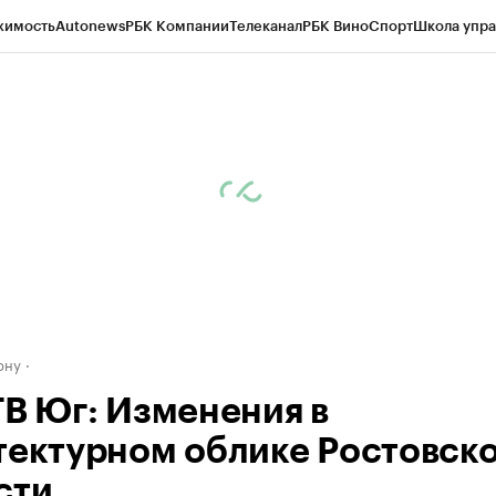
жимость
Autonews
РБК Компании
Телеканал
РБК Вино
Спорт
Школа упра
д
Стиль
Крипто
РБК Бизнес-среда
Дискуссионный клуб
Исследования
К
рагентов
Политика
Экономика
Бизнес
Технологии и медиа
Финансы
Рын
ону
ТВ Юг: Изменения в
тектурном облике Ростовск
сти