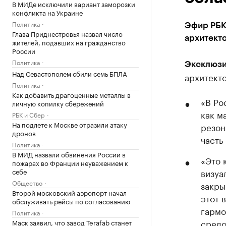
В МИДе исключили вариант заморозки
конфликта на Украине
Политика
Эфир РБК
Глава Приднестровья назвал число
архитект
жителей, подавших на гражданство
России
Политика
Эксклюзи
Над Севастополем сбили семь БПЛА
архитекто
Политика
Как добавить драгоценные металлы в
«В Ро
личную копилку сбережений
как м
РБК и Сбер
На подлете к Москве отразили атаку
резон
дронов
часть
Политика
В МИД назвали обвинения России в
«Это 
пожарах во Франции неуважением к
себе
визуа
Общество
закры
Второй московский аэропорт начал
этот 
обслуживать рейсы по согласованию
гармо
Политика
средо
Маск заявил, что завод Terafab станет