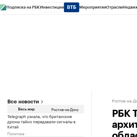
Подписка на РБК
Инвестиции
Мероприятия
Отрасли
Недви
РБК Курсы
РБК Life
Тренды
Визионеры
Национальные проекты
Горо
Спецпроекты СПб
Конференции СПб
Спецпроекты
Проверка конт
Ростов-на-Д
Все новости
Ростов-на-Дону
Весь мир
РБК 
Telegraph узнала, что британские
дроны тайно передавали сигналы в
архи
Китай
Политика
обла