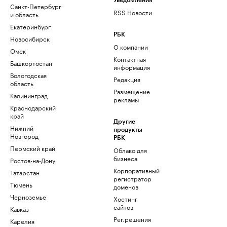
Уведомления
Санкт-Петербург
RSS Новости
и область
Екатеринбург
РБК
Новосибирск
О компании
Омск
Контактная
Башкортостан
информация
Вологодская
Редакция
область
Размещение
Калининград
рекламы
Краснодарский
край
Другие
Нижний
продукты
Новгород
РБК
Пермский край
Облако для
бизнеса
Ростов-на-Дону
Корпоративный
Татарстан
регистратор
Тюмень
доменов
Черноземье
Хостинг
сайтов
Кавказ
Рег.решения
Карелия