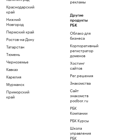
рекламы
Краснодарский
край
Другие
Нижний
продукты
Новгород
РБК
Пермский край
Облако для
бизнеса
Ростов-на-Дону
Корпоративный
Татарстан
регистратор
Тюмень
доменов
Черноземье
Хостинг
сайтов
Кавказ
Рег.решения
Карелия
Знакомства
Мурманск
Сайт
Приморский
знакомств
край
podbor.ru
РБК
Компании
РБК Курсы
Школа
управления
РБК