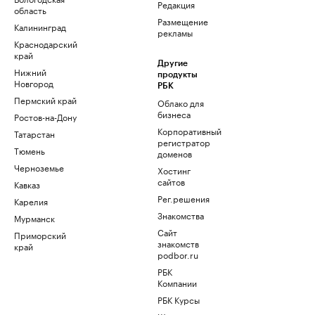
Редакция
область
Размещение
Калининград
рекламы
Краснодарский
край
Другие
Нижний
продукты
Новгород
РБК
Пермский край
Облако для
бизнеса
Ростов-на-Дону
Корпоративный
Татарстан
регистратор
Тюмень
доменов
Черноземье
Хостинг
сайтов
Кавказ
Рег.решения
Карелия
Знакомства
Мурманск
Сайт
Приморский
знакомств
край
podbor.ru
РБК
Компании
РБК Курсы