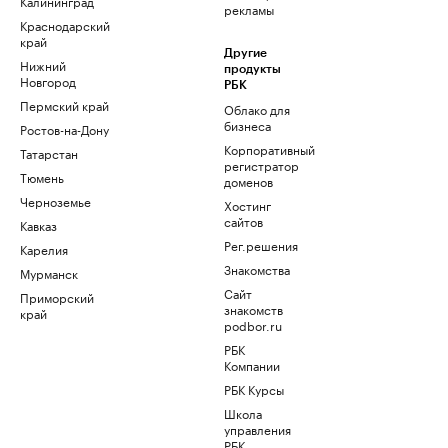
Калининград
рекламы
Краснодарский
край
Другие
Нижний
продукты
Новгород
РБК
Пермский край
Облако для
бизнеса
Ростов-на-Дону
Корпоративный
Татарстан
регистратор
Тюмень
доменов
Черноземье
Хостинг
сайтов
Кавказ
Рег.решения
Карелия
Знакомства
Мурманск
Сайт
Приморский
знакомств
край
podbor.ru
РБК
Компании
РБК Курсы
Школа
управления
РБК