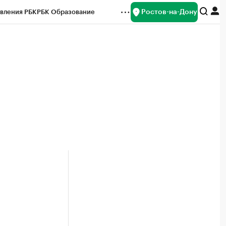
Ростов-на-Дону
вления РБК
РБК Образование
редитные рейтинги
Франшизы
Газета
ок наличной валюты