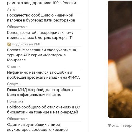
рамного внедорожника JS9 в России
Авто
Роскачество сообщило о кишечной
палочке в бургерах пяти ресторанов
Общество
Конец «золотой лихорадки»: к чему
привела эпоха быстрых карьер в IT
Подписка на РБК
Россияне завершили свое участие на
турнире ATP серии «Мастерс» в
Монреале
Спорт
Инфантино извинился за ошибки и
пообещал пресекать нападки на ФИФА
Спорт
Глава МИД Азербайджана прибыл в
Киев с официальным визитом
Политика
Politico сообщило об отключениях в ЕС
биометрии на границе из-за очередей
Общество
Один из крупнейших в мире
Фото: Freep
лоукостеров сообщил о кризисе