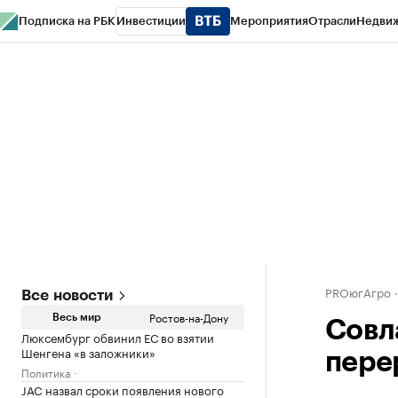
Подписка на РБК
Инвестиции
Мероприятия
Отрасли
Недви
РБК Курсы
РБК Life
Тренды
Визионеры
Национальные проекты
Горо
Спецпроекты СПб
Конференции СПб
Спецпроекты
Проверка конт
PROюгАгро
Все новости
Ростов-на-Дону
Весь мир
Совл
Люксембург обвинил ЕС во взятии
Шенгена «в заложники»
пере
Политика
JAC назвал сроки появления нового