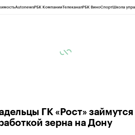
жимость
Autonews
РБК Компании
Телеканал
РБК Вино
Спорт
Школа упра
д
Стиль
Крипто
РБК Бизнес-среда
Дискуссионный клуб
Исследования
К
рагентов
Политика
Экономика
Бизнес
Технологии и медиа
Финансы
Рын
адельцы ГК «Рост» займутся
работкой зерна на Дону