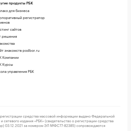
угие продукты РБК
лако для бизнеса
рпоративный регистратор
менов
стинг сайтов
г.решения
акомства
йт знакомств podbor.ru
К Компании
К Курсы
ола управления РБК
регистрации средства массовой информации выдано Федеральной
и сетевого издания «РБК» (свидетельство о регистрации средства
ор) 03.12.2021 за номером ЭЛ №ФС77-82385) сопровождаются