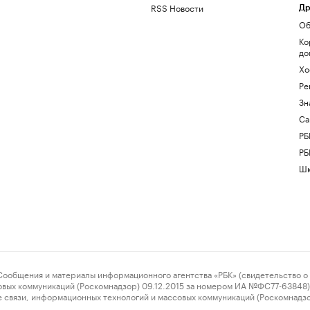
RSS Новости
Др
Об
Ко
до
Хо
Ре
Зн
Са
РБ
РБ
Шк
ения и материалы информационного агентства «РБК» (свидетельство о 
овых коммуникаций (Роскомнадзор) 09.12.2015 за номером ИА №ФС77-63848) 
 связи, информационных технологий и массовых коммуникаций (Роскомнадз