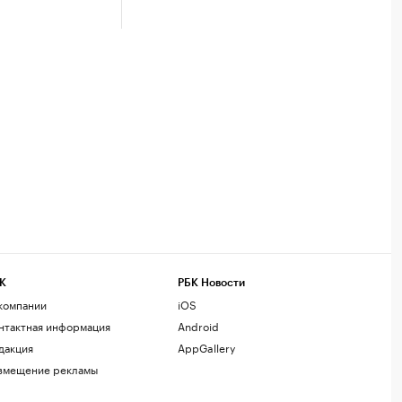
К
РБК Новости
компании
iOS
нтактная информация
Android
дакция
AppGallery
змещение рекламы