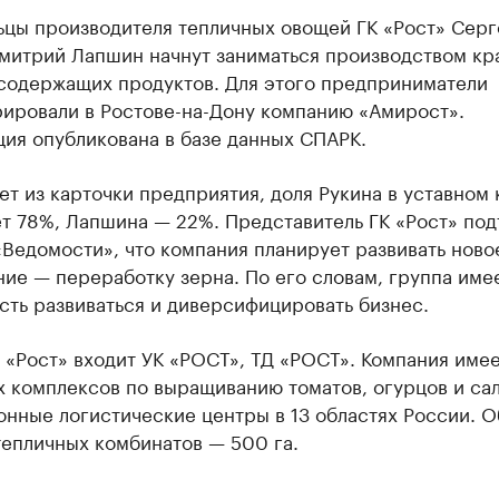
ьцы производителя тепличных овощей ГК «Рост» Серг
Дмитрий Лапшин начнут заниматься производством кр
содержащих продуктов. Для этого предприниматели
рировали в Ростове-на-Дону компанию «Амирост».
ия опубликована в базе данных СПАРК.
ет из карточки предприятия, доля Рукина в уставном 
т 78%, Лапшина — 22%. Представитель ГК «Рост» по
Ведомости», что компания планирует развивать ново
ие — переработку зерна. По его словам, группа име
ть развиваться и диверсифицировать бизнес.
 «Рост» входит УК «РОСТ», ТД «РОСТ». Компания имее
 комплексов по выращиванию томатов, огурцов и сал
онные логистические центры в 13 областях России. 
тепличных комбинатов — 500 га.