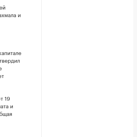
ей
ахмала и
капитале
дтвердил
е
ет
т 19
ата и
Общая