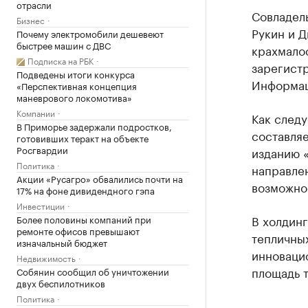
отрасли
Совладел
Бизнес
Рукин и 
Почему электромобили дешевеют
быстрее машин с ДВС
крахмало
Подписка на РБК
зарегист
Подведены итоги конкурса
Информац
«Перспективная концепция
маневрового локомотива»
Компании
Как следу
В Приморье задержали подростков,
составляе
готовивших теракт на объекте
Росгвардии
изданию «
Политика
направлен
Акции «Русагро» обвалились почти на
возможнос
17% на фоне дивидендного гэпа
Инвестиции
В холдинг
Более половины компаний при
ремонте офисов превышают
тепличных
изначальный бюджет
инноваци
Недвижимость
площадь 
Собянин сообщил об уничтожении
двух беспилотников
Политика