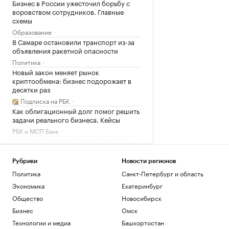
Бизнес в России ужесточил борьбу с
воровством сотрудников. Главные
схемы
Образование
В Самаре остановили транспорт из-за
объявления ракетной опасности
Политика
Новый закон меняет рынок
криптообмена: бизнес подорожает в
десятки раз
Подписка на РБК
Как облигационный долг помог решить
задачи реального бизнеса. Кейсы
РБК и МСП Банк
Хуснуллин призвал изучить новый
выход к Индии в обход Босфора и
Ормуза
Рубрики
Новости регионов
Экономика
Политика
Санкт-Петербург и область
Экономика
Екатеринбург
Загрузить еще
Общество
Новосибирск
Бизнес
Омск
Технологии и медиа
Башкортостан