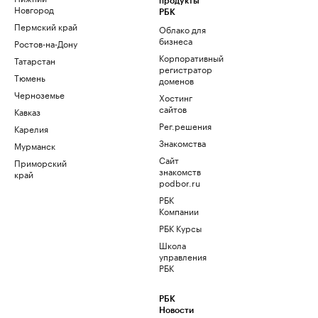
продукты
Новгород
РБК
Пермский край
Облако для
бизнеса
Ростов-на-Дону
Корпоративный
Татарстан
регистратор
Тюмень
доменов
Черноземье
Хостинг
сайтов
Кавказ
Рег.решения
Карелия
Знакомства
Мурманск
Сайт
Приморский
знакомств
край
podbor.ru
РБК
Компании
РБК Курсы
Школа
управления
РБК
РБК
Новости