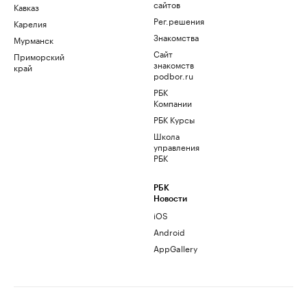
сайтов
Кавказ
Рег.решения
Карелия
Знакомства
Мурманск
Сайт
Приморский
знакомств
край
podbor.ru
РБК
Компании
РБК Курсы
Школа
управления
РБК
РБК
Новости
iOS
Android
AppGallery