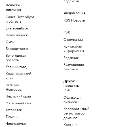
подписка
Новости
регионов
Уведомления
Санкт-Петербург
RSS Новости
и область
Екатеринбург
РБК
Новосибирск
О компании
Омск
Контактная
Башкортостан
информация
Вологодская
Редакция
область
Размещение
Калининград
рекламы
Краснодарский
край
Другие
Нижний
продукты
Новгород
РБК
Пермский край
Облако для
бизнеса
Ростов-на-Дону
Корпоративный
Татарстан
регистратор
Тюмень
доменов
Черноземье
Хостинг