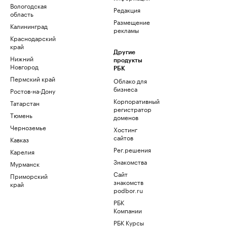
Вологодская
Редакция
область
Размещение
Калининград
рекламы
Краснодарский
край
Другие
Нижний
продукты
Новгород
РБК
Пермский край
Облако для
бизнеса
Ростов-на-Дону
Корпоративный
Татарстан
регистратор
Тюмень
доменов
Черноземье
Хостинг
сайтов
Кавказ
Рег.решения
Карелия
Знакомства
Мурманск
Сайт
Приморский
знакомств
край
podbor.ru
РБК
Компании
РБК Курсы