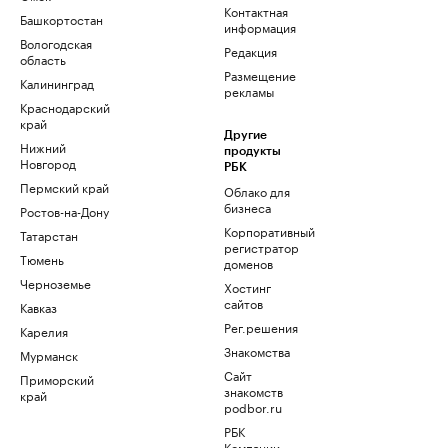
Контактная
Башкортостан
информация
Вологодская
Редакция
область
Размещение
Калининград
рекламы
Краснодарский
край
Другие
Нижний
продукты
Новгород
РБК
Пермский край
Облако для
бизнеса
Ростов-на-Дону
Корпоративный
Татарстан
регистратор
Тюмень
доменов
Черноземье
Хостинг
сайтов
Кавказ
Рег.решения
Карелия
Знакомства
Мурманск
Сайт
Приморский
знакомств
край
podbor.ru
РБК
Компании