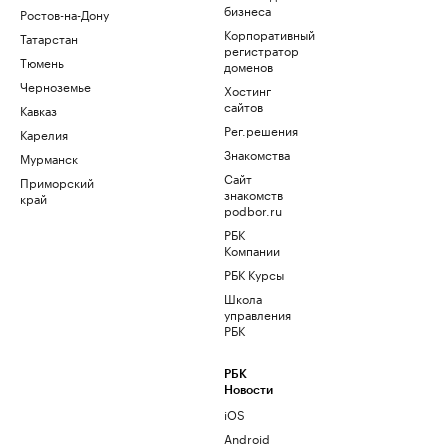
бизнеса
Ростов-на-Дону
Корпоративный
Татарстан
регистратор
Тюмень
доменов
Черноземье
Хостинг
сайтов
Кавказ
Рег.решения
Карелия
Знакомства
Мурманск
Сайт
Приморский
знакомств
край
podbor.ru
РБК
Компании
РБК Курсы
Школа
управления
РБК
РБК
Новости
iOS
Android