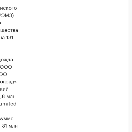
инского
РЭМЗ)
о
ущества
а 131
дежда-
, ООО
ООО
гоград»
ский
,8 млн
Limited
сумме
 31 млн