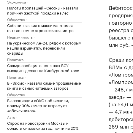
Экономика
Дебиторс
Пилоты пропавшей «Сессны» назвали
причину жесткой посадки на лес
предприя
Общество
повторно
Собянин заявил о максимальном за
реестра с
пять лет темпе строительства метро
бывшего 
Недвижимость
На украинском Ан-24, рядом с которым
млн руб. 
нашли взрывчатку, перевозили
снаряды
Среди ко
Политика
Сальдо сообщил о попытках ВСУ
ВЛМ» с до
высадить десант на Кинбурнской косе
«Ломпром 
Политика
«Ломпром
В «Эксмо» назвали самые продаваемые
книги и самых читаемых авторов
— 248,7 м
Общество
завод» — 
В ассоциации «ОКО» объяснили,
(на 54,6 
почему 30% камер не штрафуют
«обочечников»
— 4,7 млн
Авто
дебиторс
Спрос на новостройки Москвы и
289 млн 
области снизился за год почти на 20%