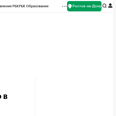
Ростов-на-Дону
вления РБК
РБК Образование
редитные рейтинги
Франшизы
Газета
ок наличной валюты
 в