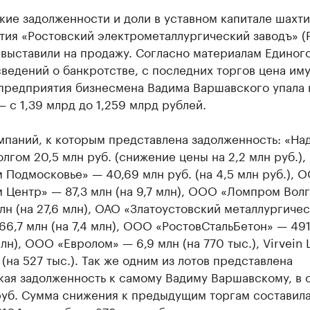
кие задолженности и доли в уставном капитале шахт
тия «Ростовский электрометаллургический заводъ» (
 выставили на продажу. Согласно материалам Единог
ведений о банкротстве, с последних торгов цена им
предприятия бизнесмена Вадима Варшавского упала н
— с 1,39 млрд до 1,259 млрд рублей.
мпаний, к которым представлена задолженность: «На
лгом 20,5 млн руб. (снижение цены на 2,2 млн руб.)
Подмосковье» — 40,69 млн руб. (на 4,5 млн руб.), 
 Центр» — 87,3 млн (на 9,7 млн), ООО «Ломпром Вол
лн (на 27,6 млн), ОАО «Златоустовский металлургиче
66,7 млн (на 7,4 млн), ООО «РостовСтальБетон» — 491
млн), ООО «Евролом» — 6,9 млн (на 770 тыс.), Virvein 
 (на 527 тыс.). Так же одним из лотов представлена
кая задолженность к самому Вадиму Варшавскому, в 
руб. Сумма снижения к предыдущим торгам составила