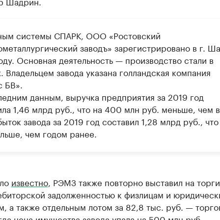
р Шадрин.
ным системы СПАРК, ООО «Ростовский
ометаллургический заводъ» зарегистрировано в г. Ша
оду. Основная деятельность — производство стали в
. Владельцем завода указана голландская компания
с БВ».
ледним данным, выручка предприятия за 2019 год
ла 1,46 млрд руб., что на 400 млн руб. меньше, чем 
быток завода за 2019 год составил 1,28 млрд руб., что
ольше, чем годом ранее.
ало
известно
, РЭМЗ также повторно выставил на торги
дебиторской задолженностью к физлицам и юридическ
, а также отдельным лотом за 82,8 тыс. руб. — торг
гда цена имущества завода упала на 500 млн руб.