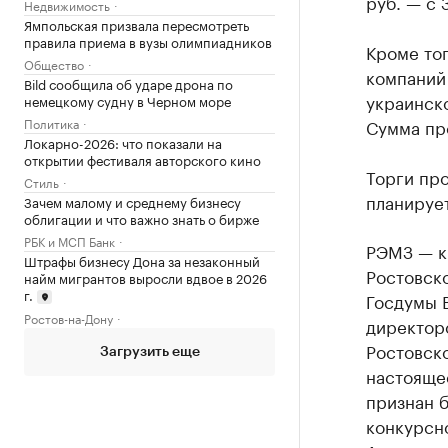
руб. — с 
Недвижимость
Ямпольская призвала пересмотреть
правила приема в вузы олимпиадников
Кроме тог
Общество
компаний
Bild сообщила об ударе дрона по
украинск
немецкому судну в Черном море
Политика
Сумма про
Локарно-2026: что показали на
открытии фестиваля авторского кино
Торги про
Стиль
планирует
Зачем малому и среднему бизнесу
облигации и что важно знать о бирже
РБК и МСП Банк
РЭМЗ — к
Штрафы бизнесу Дона за незаконный
Ростовск
найм мигрантов выросли вдвое в 2026
г.
Госдумы 
Ростов-на-Дону
директоро
Ростовско
Загрузить еще
настояще
признан б
конкурсн