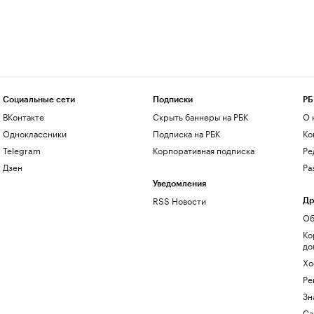
Социальные сети
Подписки
РБ
ВКонтакте
Скрыть баннеры на РБК
О 
Одноклассники
Подписка на РБК
Ко
Telegram
Корпоративная подписка
Ре
Дзен
Ра
Уведомления
RSS Новости
Др
Об
Ко
до
Хо
Ре
Зн
Са