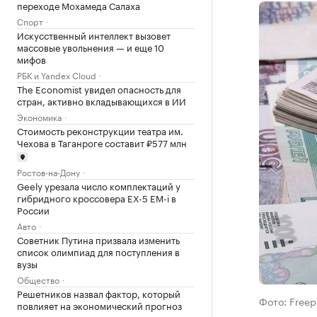
переходе Мохамеда Салаха
Спорт
Искусственный интеллект вызовет
массовые увольнения — и еще 10
мифов
РБК и Yandex Cloud
The Economist увидел опасность для
стран, активно вкладывающихся в ИИ
Экономика
Стоимость реконструкции театра им.
Чехова в Таганроге составит ₽577 млн
Ростов-на-Дону
Geely урезала число комплектаций у
гибридного кроссовера EX-5 EM-i в
России
Авто
Советник Путина призвала изменить
список олимпиад для поступления в
вузы
Общество
Решетников назвал фактор, который
Фото: Freep
повлияет на экономический прогноз