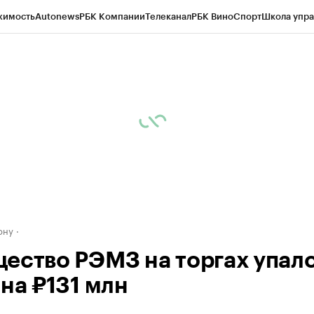
жимость
Autonews
РБК Компании
Телеканал
РБК Вино
Спорт
Школа упра
д
Стиль
Крипто
РБК Бизнес-среда
Дискуссионный клуб
Исследования
К
рагентов
Политика
Экономика
Бизнес
Технологии и медиа
Финансы
Рын
ону
ество РЭМЗ на торгах упало
 на ₽131 млн