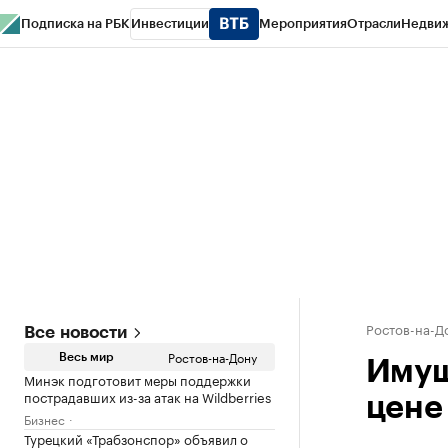
Подписка на РБК
Инвестиции
Мероприятия
Отрасли
Недви
РБК Курсы
РБК Life
Тренды
Визионеры
Национальные проекты
Горо
Спецпроекты СПб
Конференции СПб
Спецпроекты
Проверка конт
Ростов-на-Д
Все новости
Ростов-на-Дону
Весь мир
Имущ
Минэк подготовит меры поддержки
пострадавших из-за атак на Wildberries
цене
Бизнес
Турецкий «Трабзонспор» объявил о