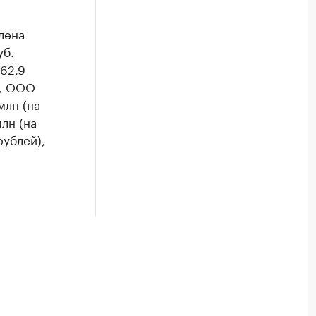
лена
уб.
62,9
), ООО
млн (на
лн (на
рублей),