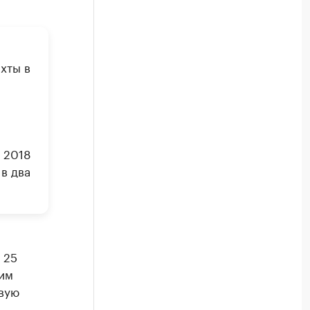
хты в
в 2018
 в два
 25
им
овую