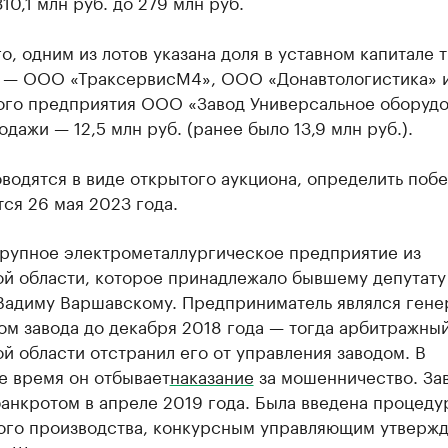
310,1 млн руб. до 279 млн руб.
о, одним из лотов указана доля в уставном капитале 
 — ООО «ТраксервисМ4», ООО «Донавтологистика» 
ого предприятия ООО «Завод Универсальное оборудо
дажи — 12,5 млн руб. (ранее было 13,9 млн руб.).
водятся в виде открытого аукциона, определить поб
ся 26 мая 2023 года.
рупное электрометаллургическое предприятие из
ой области, которое принадлежало бывшему депутату
Вадиму Варшавскому. Предприниматель являлся ген
м завода до декабря 2018 года — тогда арбитражный
й области отстранил его от управления заводом. В
е время он отбывает
наказание
за мошенничество. За
анкротом в апреле 2019 года. Была введена процеду
ого производства, конкурсным управляющим утверж