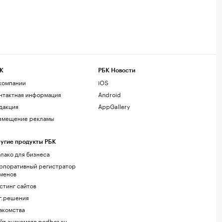
К
РБК Новости
компании
iOS
нтактная информация
Android
дакция
AppGallery
змещение рекламы
угие продукты РБК
лако для бизнеса
рпоративный регистратор
менов
стинг сайтов
г.решения
акомства
йт знакомств podbor.ru