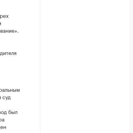
трех
и
вание».
едителя
еральным
 суд
вод был
ра
ден