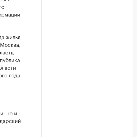
го
формации
да жилья
 Москва,
ласть,
спублика
бласти
ого года
—
и, но и
одарский