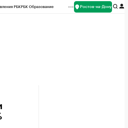
Ростов-на-Дону
вления РБК
РБК Образование
редитные рейтинги
Франшизы
Газета
ок наличной валюты
и
%