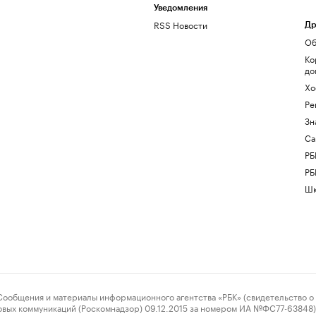
Уведомления
RSS Новости
Др
Об
Ко
до
Хо
Ре
Зн
Са
РБ
РБ
Шк
ения и материалы информационного агентства «РБК» (свидетельство о 
овых коммуникаций (Роскомнадзор) 09.12.2015 за номером ИА №ФС77-63848) 