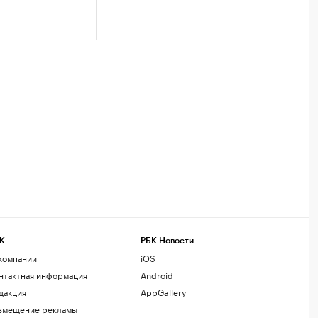
К
РБК Новости
компании
iOS
нтактная информация
Android
дакция
AppGallery
змещение рекламы