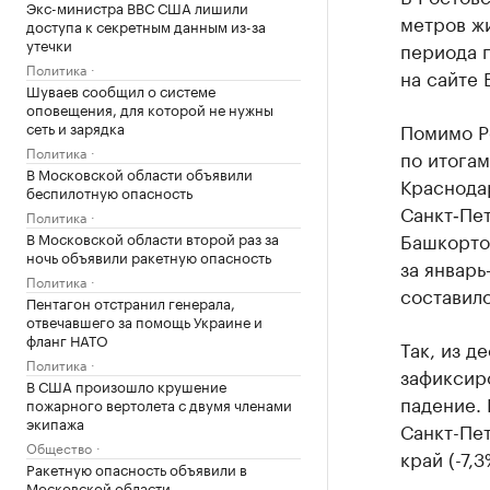
Экс-министра ВВС США лишили
метров жи
доступа к секретным данным из-за
утечки
периода п
Политика
на сайте 
Шуваев сообщил о системе
оповещения, для которой не нужны
сеть и зарядка
Помимо Ро
Политика
по итогам
В Московской области объявили
Краснодар
беспилотную опасность
Санкт‑Пет
Политика
Башкорто
В Московской области второй раз за
ночь объявили ракетную опасность
за январ
Политика
составило
Пентагон отстранил генерала,
отвечавшего за помощь Украине и
фланг НАТО
Так, из д
Политика
зафиксиро
В США произошло крушение
падение. 
пожарного вертолета с двумя членами
экипажа
Санкт-Пет
Общество
край (-7,
Ракетную опасность объявили в
Московской области