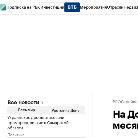
Подписка на РБК
Инвестиции
Мероприятия
Отрасли
Недви
РБК Курсы
РБК Life
Тренды
Визионеры
Национальные проекты
Горо
Спецпроекты СПб
Конференции СПб
Спецпроекты
Проверка конт
PROСтройка
Все новости
Ростов-на-Дону
Весь мир
На Д
Украинские дроны атаковали
промпредприятие в Самарской
меся
области
Политика