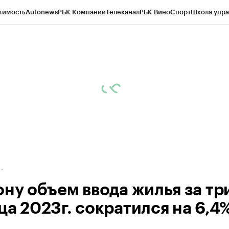
жимость
Autonews
РБК Компании
Телеканал
РБК Вино
Спорт
Школа упра
д
Стиль
Крипто
РБК Бизнес-среда
Дискуссионный клуб
Исследования
К
рагентов
Политика
Экономика
Бизнес
Технологии и медиа
Финансы
Рын
ону объем ввода жилья за тр
ца 2023г. сократился на 6,4