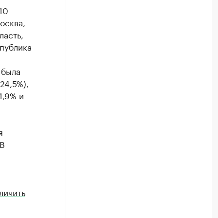
10
осква,
ласть,
спублика
 была
24,5%),
1,9% и
я
 В
личить