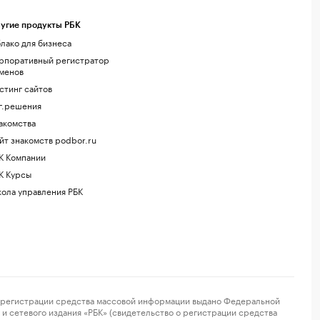
угие продукты РБК
лако для бизнеса
рпоративный регистратор
менов
стинг сайтов
г.решения
акомства
йт знакомств podbor.ru
К Компании
К Курсы
ола управления РБК
регистрации средства массовой информации выдано Федеральной
и сетевого издания «РБК» (свидетельство о регистрации средства