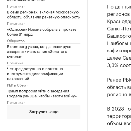
По данным
Политика
В семи регионах, включая Московскую
регионов 
область, объявили ракетную опасность
Краснодар
Политика
Санкт‑Пет
«Одиссея» Нолана собрала в прокате
более $1 млрд
Башкортос
Общество
Наибольш
Bloomberg узнал, когда планируют
зафиксиро
завершить испытания «Золотого
купола»
далее Све
Политика
3,3% соот
Четыре доступных и понятных
инструмента диверсификации
накоплений
Ранее РБ
РБК и Сбер
область в
Трамп попросил уйти с заседания
регионе в
Госдепа раньше, чтобы «вести войну»
Политика
В 2023 го
Загрузить еще
территор
объем вво