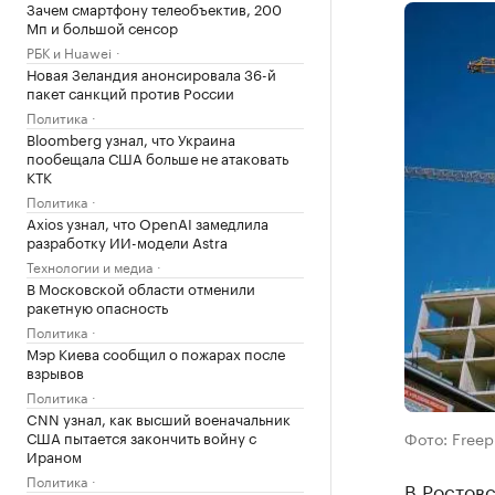
Зачем смартфону телеобъектив, 200
Мп и большой сенсор
РБК и Huawei
Новая Зеландия анонсировала 36-й
пакет санкций против России
Политика
Bloomberg узнал, что Украина
пообещала США больше не атаковать
КТК
Политика
Axios узнал, что OpenAI замедлила
разработку ИИ-модели Astra
Технологии и медиа
В Московской области отменили
ракетную опасность
Политика
Мэр Киева сообщил о пожарах после
взрывов
Политика
CNN узнал, как высший военачальник
США пытается закончить войну с
Фото: Freep
Ираном
Политика
В Ростовс