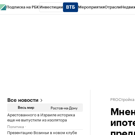
Подписка на РБК
Инвестиции
Мероприятия
Отрасли
Недви
РБК Курсы
РБК Life
Тренды
Визионеры
Национальные проекты
Горо
Спецпроекты СПб
Конференции СПб
Спецпроекты
Проверка конт
PROСтройка
Все новости
Ростов-на-Дону
Весь мир
Мнен
Арестованного в Израиле историка
еще не выпустили из изолятора
ипот
Политика
Презентацию Возиньи в новом клубе
пред