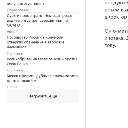
продукто
получать эту степень
объем вы
Образование
Суды и новые траты. Чем еще грозит
директор 
водителям запрет сверхвыплат по
ОСАГО
Он отмети
Авто
ипотека. 
Посольство России в Колумбии
отвергло обвинения в вербовке
году.
наемников
Политика
Великобритания ввела санкции против
Озон Банка
Политика
Месси оформил дубль в первом матче в
старте после ЧМ
Спорт
Загрузить еще