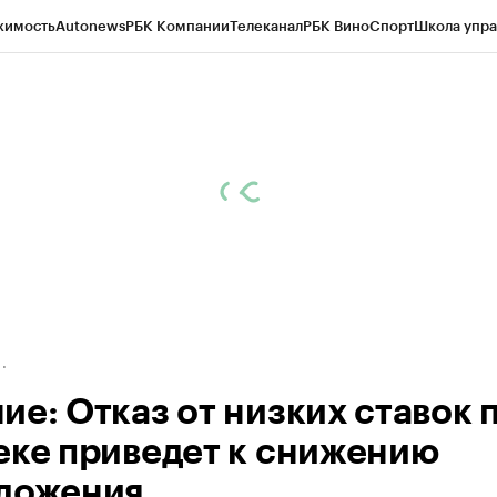
жимость
Autonews
РБК Компании
Телеканал
РБК Вино
Спорт
Школа упра
д
Стиль
Крипто
РБК Бизнес-среда
Дискуссионный клуб
Исследования
К
рагентов
Политика
Экономика
Бизнес
Технологии и медиа
Финансы
Рын
ие: Отказ от низких ставок 
еке приведет к снижению
ложения