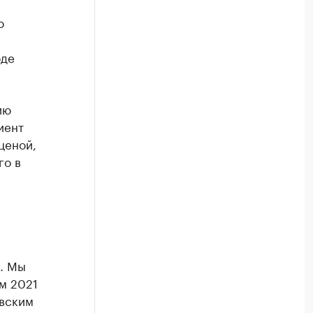
ю
оде
ию
иент
ценой,
го в
. Мы
м 2021
овским