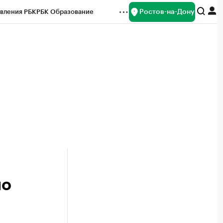
Ростов-на-Дону
вления РБК
РБК Образование
редитные рейтинги
Франшизы
Газета
ок наличной валюты
по