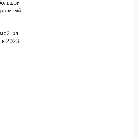
большой
еральный
емейная
 в 2023