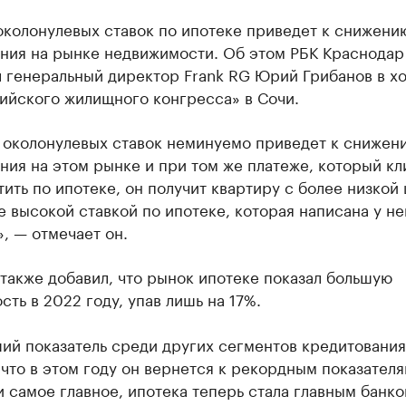
околонулевых ставок по ипотеке приведет к снижени
ния на рынке недвижимости. Об этом РБК Краснодар
л генеральный директор Frank RG Юрий Грибанов в х
ийского жилищного конгресса» в Сочи.
т околонулевых ставок неминуемо приведет к снижен
ия на этом рынке и при том же платеже, который кл
тить по ипотеке, он получит квартиру с более низкой 
е высокой ставкой по ипотеке, которая написана у не
, — отмечает он.
также добавил, что рынок ипотеке показал большую
сть в 2022 году, упав лишь на 17%.
ий показатель среди других сегментов кредитования
что в этом году он вернется к рекордным показателя
 и самое главное, ипотека теперь стала главным банк