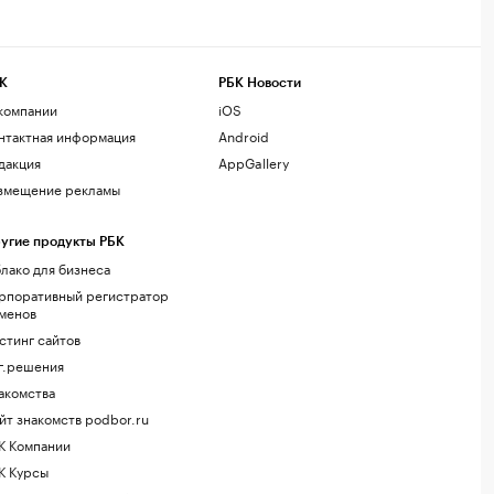
К
РБК Новости
компании
iOS
нтактная информация
Android
дакция
AppGallery
змещение рекламы
угие продукты РБК
лако для бизнеса
рпоративный регистратор
менов
стинг сайтов
г.решения
акомства
йт знакомств podbor.ru
К Компании
К Курсы