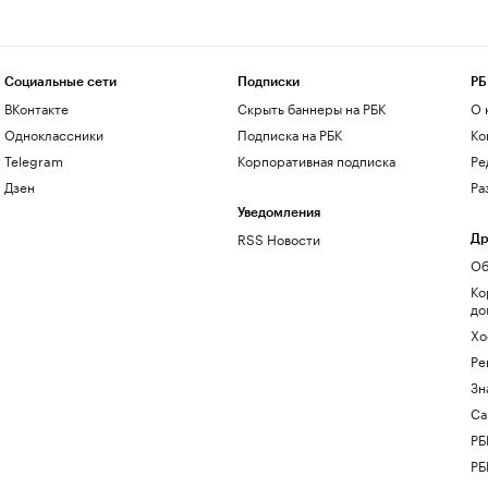
Социальные сети
Подписки
РБ
ВКонтакте
Скрыть баннеры на РБК
О 
Одноклассники
Подписка на РБК
Ко
Telegram
Корпоративная подписка
Ре
Дзен
Ра
Уведомления
RSS Новости
Др
Об
Ко
до
Хо
Ре
Зн
Са
РБ
РБ