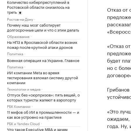
Количество киберпреступлений в
Ростовской области снизилось на
Отказ от 
треть
предложе
Ростов-на-Дону
рассказа
Почему наш мозг саботирует
долгосрочные цели и что с этим делать
«Всеросс
Образование
На НПЗ в Ярославской области возник
«Отказ о
пожар после крупной атаки дронов
предложен
Политика
будет пла
Военная операция на Украине. Главное
но с боле
Политика
ИИ компании Meta во время
договоре»
тестирования взломал систему другой
компании
Грибанов 
Технологии и медиа
Отпуск без «сюрпризов»: пять вещей, о
устойчиво
которых туристы жалеют в аэропорту
РБК Компании
«Это лучш
11 мифов об ИИ в промышленности — и
как все устроено на практике
ожидаем, 
РБК и Yandex Cloud
года. Ну,
Что такое Executive MBA и зачем