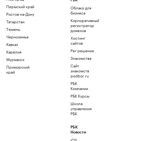
РБК
Пермский край
Облако для
бизнеса
Ростов-на-Дону
Корпоративный
Татарстан
регистратор
Тюмень
доменов
Черноземье
Хостинг
сайтов
Кавказ
Рег.решения
Карелия
Знакомства
Мурманск
Сайт
Приморский
знакомств
край
podbor.ru
РБК
Компании
РБК Курсы
Школа
управления
РБК
РБК
Новости
iOS