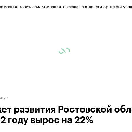
жимость
Autonews
РБК Компании
Телеканал
РБК Вино
Спорт
Школа упра
д
Стиль
Крипто
РБК Бизнес-среда
Дискуссионный клуб
Исследования
К
рагентов
Политика
Экономика
Бизнес
Технологии и медиа
Финансы
Рын
ону
ет развития Ростовской обл
22 году вырос на 22%