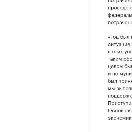
проведени
федераль
потрачено
«Год был
ситуация 
в этих ус
таким обр
целом бы
и по мун
был приня
мы выпол
поддержк
Приступи
Основная
экономик