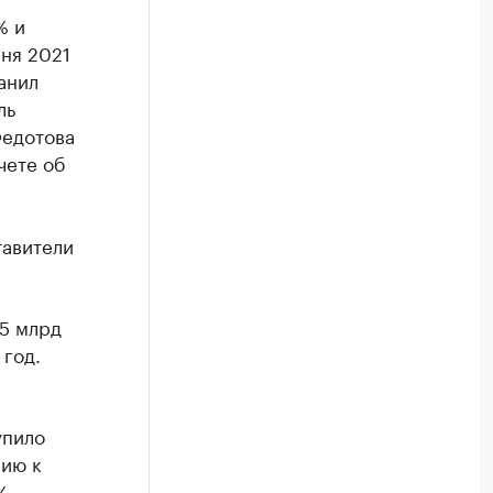
% и
вня 2021
анил
ль
Федотова
чете об
тавители
,5 млрд
 год.
упило
нию к
%.