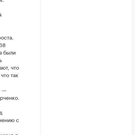
й
оста.
 68
а были
ь
ют, что
что так
и —
рченко.
д
внению с
анные с