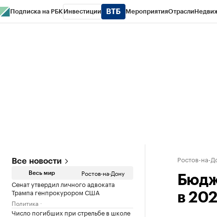
Подписка на РБК
Инвестиции
Мероприятия
Отрасли
Недви
РБК Курсы
РБК Life
Тренды
Визионеры
Национальные проекты
Горо
Спецпроекты СПб
Конференции СПб
Спецпроекты
Проверка конт
Ростов-на-Д
Все новости
Ростов-на-Дону
Весь мир
Бюдж
Сенат утвердил личного адвоката
Трампа генпрокурором США
в 20
Политика
Число погибших при стрельбе в школе