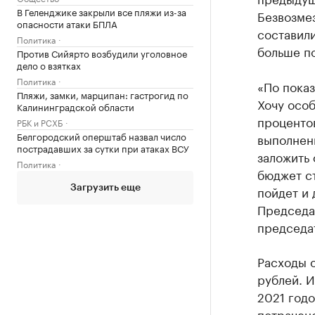
В Геленджике закрыли все пляжи из-за
Безвозме
опасности атаки БПЛА
составили
Политика
больше по
Против Сийярто возбудили уголовное
дело о взятках
Политика
«По показ
Пляжи, замки, марципан: гастрогид по
Хочу особ
Калининградской области
проценто
РБК и РСХБ
Белгородский оперштаб назвал число
выполнены
пострадавших за сутки при атаках ВСУ
заложить 
Политика
бюджет ст
пойдет и
Загрузить еще
Председа
председа
Расходы о
рублей. И
2021 год
потрачено