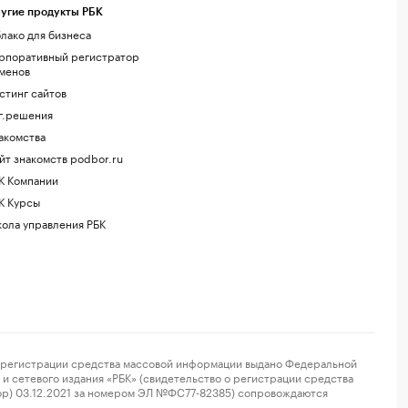
угие продукты РБК
лако для бизнеса
рпоративный регистратор
менов
стинг сайтов
г.решения
акомства
йт знакомств podbor.ru
К Компании
К Курсы
ола управления РБК
регистрации средства массовой информации выдано Федеральной
и сетевого издания «РБК» (свидетельство о регистрации средства
ор) 03.12.2021 за номером ЭЛ №ФС77-82385) сопровождаются