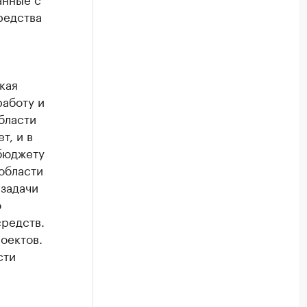
редства
кая
работу и
бласти
т, и в
бюджету
области
 задачи
о
редств.
оектов.
сти