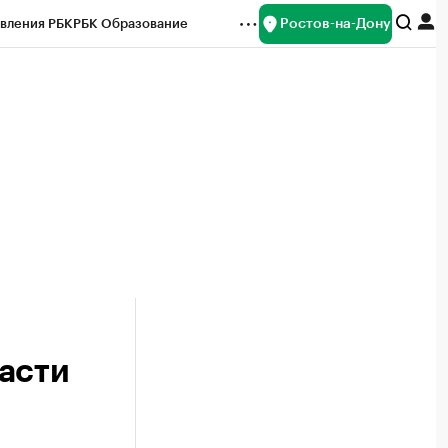
Ростов-на-Дону
вления РБК
РБК Образование
редитные рейтинги
Франшизы
Газета
ок наличной валюты
асти