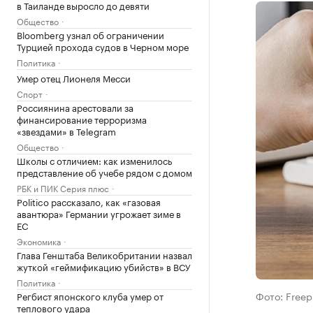
в Таиланде выросло до девяти
Общество
Bloomberg узнал об ограничении
Турцией прохода судов в Черном море
Политика
Умер отец Лионеля Месси
Спорт
Россиянина арестовали за
финансирование терроризма
«звездами» в Telegram
Общество
Школы с отличием: как изменилось
представление об учебе рядом с домом
РБК и ПИК Серия плюс
Politico рассказало, как «газовая
авантюра» Германии угрожает зиме в
ЕС
Экономика
Глава Генштаба Великобритании назвал
жуткой «геймификацию убийств» в ВСУ
Политика
Фото: Freep
Регбист японского клуба умер от
теплового удара