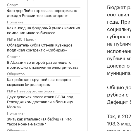
Спорт
Бюджет ра
Фон дер Ляйен призвала перекрывать
составил 
доходы России «со всех сторон»
года. При
Политика
Как выход на фондовый рынок изменил
социальну
компании малого бизнеса
губернат
РБК и МСП Банк
на публич
Обладатель Кубка Стэнли Кузнецов
подписал контракт с «Сибирью»
исполнени
Спорт
публичных
В Абхазии во второй раз за неделю
донского 
произошло отключение электричества
муниципа
Общество
Как работает крупнейшая товарно-
сырьевая биржа страны
Общие дох
РБК и Петербургская Биржа
рублей с 
Двух девочек после атаки БПЛА под
Дефицит б
Геленджиком доставили в больницу
Москвы
Политика
Так, в 20
Жить как итальянская бабушка: что
193,3 млр
такое нонна-максинг
предыдуще
Общество