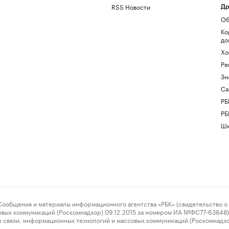
RSS Новости
Др
Об
Ко
до
Хо
Ре
Зн
Са
РБ
РБ
Шк
ения и материалы информационного агентства «РБК» (свидетельство о 
овых коммуникаций (Роскомнадзор) 09.12.2015 за номером ИА №ФС77-63848) 
 связи, информационных технологий и массовых коммуникаций (Роскомнадз