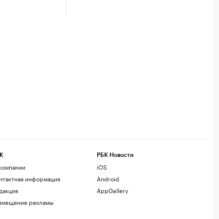
К
РБК Новости
компании
iOS
нтактная информация
Android
дакция
AppGallery
змещение рекламы