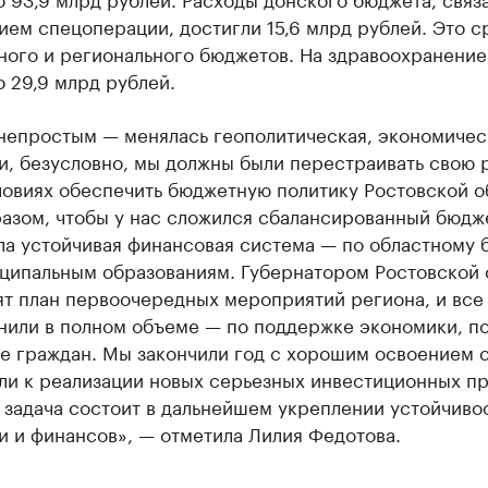
ем спецоперации, достигли 15,6 млрд рублей. Это с
ного и регионального бюджетов. На здравоохранение
 29,9 млрд рублей.
 непростым — менялась геополитическая, экономичес
и, безусловно, мы должны были перестраивать свою 
ловиях обеспечить бюджетную политику Ростовской о
азом, чтобы у нас сложился сбалансированный бюдже
ла устойчивая финансовая система — по областному 
иципальным образованиям. Губернатором Ростовской 
т план первоочередных мероприятий региона, и все
нили в полном объеме — по поддержке экономики, п
е граждан. Мы закончили год с хорошим освоением с
ли к реализации новых серьезных инвестиционных пр
 задача состоит в дальнейшем укреплении устойчиво
и и финансов», — отметила Лилия Федотова.