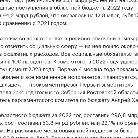
здные поступления в областной бюджет в 2022 году
 94,2 млрд рублей, что оказалось на 12,8 млрд рубле
 сравнению с 2021 годом.
ателям во всех отраслях в регионе отмечены темпы р
о отметить социальную сферу — на нее пошло около
в бюджетных расходов. Все социальные обязательств
 на 100 процентов. Кроме этого, в 2022 году удалос
фундамент 2023 года. Первые 4 месяца года показыва
абилен и все намеченное исполняется, планируется, 
 дальше», — прокомментировал Первый заместитель
теля Законодательного Собрания Ростовской област
тель парламентского комитета по бюджету Андрей Ха
бластного бюджета за 2022 год составили 296,8 млр
х рост составил 53,8 млрд рублей, или 22,1% по сра
ом. На различные меры социальной поддержки было
 93,9 млрд рублей. Расходы донского бюджета, связ