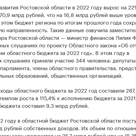
звития Ростовской области в 2022 году вырос на 22
70,9 млрд рублей, что на 16,8 млрд рублей выше уро
 этом бюджет региона по итогам прошлого года сохр
ю направленность. Такие данные озвучила заместите
ора Ростовской области — министр финансов Лилия 
ных слушаниях по проекту Областного закона «Об от
и областного бюджета за 2022 год». В этом году в
 слушаниях приняли участие 344 человека: депутаты
парламента, члены областного правительства, предс
льных образований, общественных организаций.
оды областного бюджета за 2022 год составили 287
темпом роста в 115,4% к исполнению бюджета за 2021
юджета составил 9,3 млрд рублей.
22 году в областной бюджет Ростовской области пост
д рублей собственных доходов. Их объем по отноше
му году увеличился на 25,7 млрд рублей или на 15,3