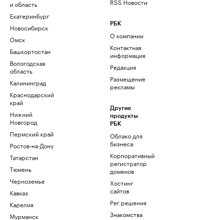
RSS Новости
и область
Екатеринбург
РБК
Новосибирск
О компании
Омск
Контактная
Башкортостан
информация
Вологодская
Редакция
область
Размещение
Калининград
рекламы
Краснодарский
край
Другие
Нижний
продукты
Новгород
РБК
Пермский край
Облако для
бизнеса
Ростов-на-Дону
Корпоративный
Татарстан
регистратор
Тюмень
доменов
Черноземье
Хостинг
сайтов
Кавказ
Рег.решения
Карелия
Знакомства
Мурманск