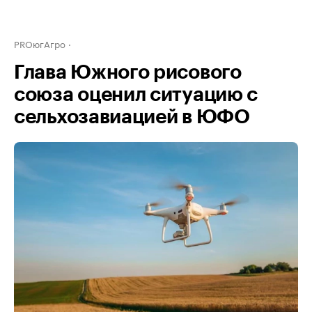
PROюгАгро
Глава Южного рисового
союза оценил ситуацию с
сельхозавиацией в ЮФО