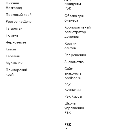
Нижний
продукты
Новгород
РБК
Пермский край
Облако для
бизнеса
Ростов-на-Дону
Корпоративный
Татарстан
регистратор
Тюмень
доменов
Черноземье
Хостинг
сайтов
Кавказ
Рег.решения
Карелия
Знакомства
Мурманск
Сайт
Приморский
знакомств
край
podbor.ru
РБК
Компании
РБК Курсы
Школа
управления
РБК
РБК