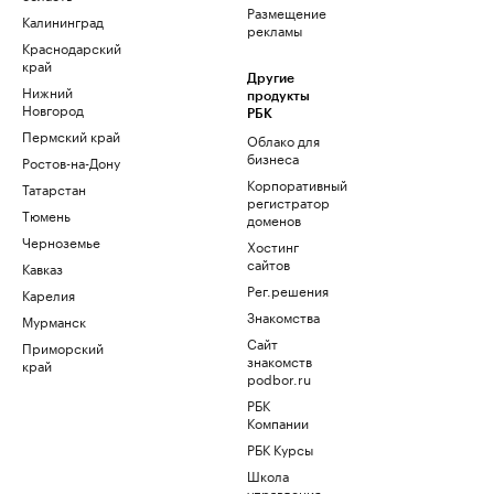
Размещение
Калининград
рекламы
Краснодарский
край
Другие
Нижний
продукты
Новгород
РБК
Пермский край
Облако для
бизнеса
Ростов-на-Дону
Корпоративный
Татарстан
регистратор
Тюмень
доменов
Черноземье
Хостинг
сайтов
Кавказ
Рег.решения
Карелия
Знакомства
Мурманск
Сайт
Приморский
знакомств
край
podbor.ru
РБК
Компании
РБК Курсы
Школа
управления