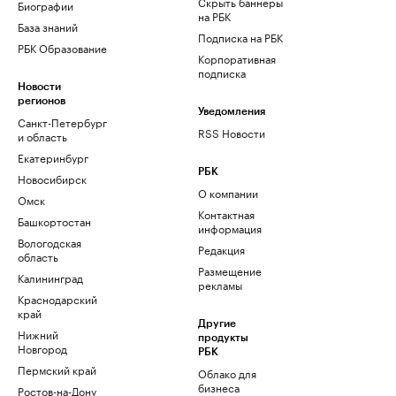
Скрыть баннеры
Биографии
на РБК
База знаний
Подписка на РБК
РБК Образование
Корпоративная
подписка
Новости
регионов
Уведомления
Санкт-Петербург
RSS Новости
и область
Екатеринбург
РБК
Новосибирск
О компании
Омск
Контактная
Башкортостан
информация
Вологодская
Редакция
область
Размещение
Калининград
рекламы
Краснодарский
край
Другие
Нижний
продукты
Новгород
РБК
Пермский край
Облако для
бизнеса
Ростов-на-Дону