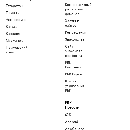
Корпоративный
Татарстан
регистратор
Тюмень
доменов
Черноземье
Хостинг
сайтов
Кавказ
Рег.решения
Карелия
Знакомства
Мурманск
Сайт
Приморский
знакомств
край
podbor.ru
РБК
Компании
РБК Курсы
Школа
управления
РБК
РБК
Новости
iOS
Android
AppGallery