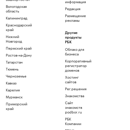
информация
Вологодская
Редакция
область
Размещение
Калининград
рекламы
Краснодарский
край
Другие
Нижний
продукты
Новгород
РБК
Пермский край
Облако для
бизнеса
Ростов-на-Дону
Корпоративный
Татарстан
регистратор
Тюмень
доменов
Черноземье
Хостинг
сайтов
Кавказ
Рег.решения
Карелия
Знакомства
Мурманск
Сайт
Приморский
знакомств
край
podbor.ru
РБК
Компании