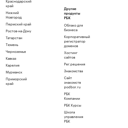
Краснодарский
край
Другие
Нижний
продукты
Новгород
РБК
Пермский край
Облако для
бизнеса
Ростов-на-Дону
Корпоративный
Татарстан
регистратор
Тюмень
доменов
Черноземье
Хостинг
сайтов
Кавказ
Рег.решения
Карелия
Знакомства
Мурманск
Сайт
Приморский
знакомств
край
podbor.ru
РБК
Компании
РБК Курсы
Школа
управления
РБК