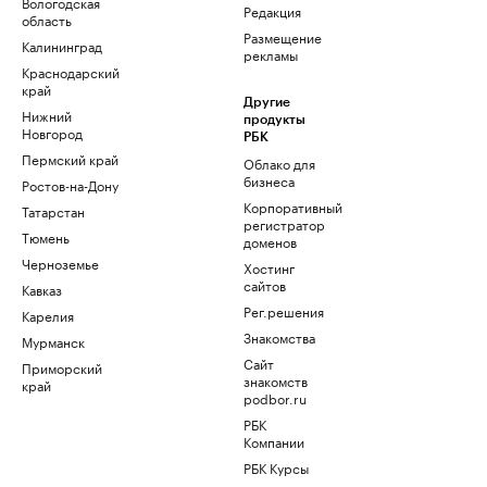
Вологодская
Редакция
область
Размещение
Калининград
рекламы
Краснодарский
край
Другие
Нижний
продукты
Новгород
РБК
Пермский край
Облако для
бизнеса
Ростов-на-Дону
Корпоративный
Татарстан
регистратор
Тюмень
доменов
Черноземье
Хостинг
сайтов
Кавказ
Рег.решения
Карелия
Знакомства
Мурманск
Сайт
Приморский
знакомств
край
podbor.ru
РБК
Компании
РБК Курсы