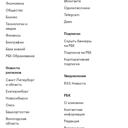
ВКонтакте
Экономика
Одноклассники
Общество
Telegram
Бизнес
Дзен
Технологии и
медиа
Финансы
Подписки
Скрыть баннеры
Биографии
на РБК
База знаний
Подписка на РБК
РБК Образование
Корпоративная
подписка
Новости
регионов
Уведомления
Санкт-Петербург
RSS Новости
и область
Екатеринбург
РБК
Новосибирск
О компании
Омск
Контактная
Башкортостан
информация
Вологодская
Редакция
область
Размещение