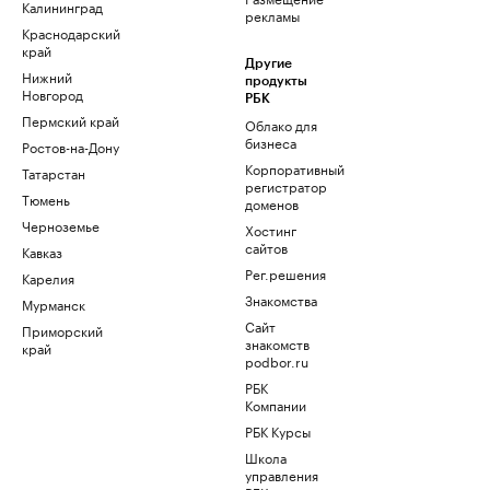
Калининград
рекламы
Краснодарский
край
Другие
Нижний
продукты
Новгород
РБК
Пермский край
Облако для
бизнеса
Ростов-на-Дону
Корпоративный
Татарстан
регистратор
Тюмень
доменов
Черноземье
Хостинг
сайтов
Кавказ
Рег.решения
Карелия
Знакомства
Мурманск
Сайт
Приморский
знакомств
край
podbor.ru
РБК
Компании
РБК Курсы
Школа
управления