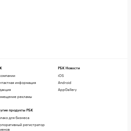
К
РБК Новости
компании
iOS
нтактная информация
Android
дакция
AppGallery
змещение рекламы
угие продукты РБК
лако для бизнеса
рпоративный регистратор
менов