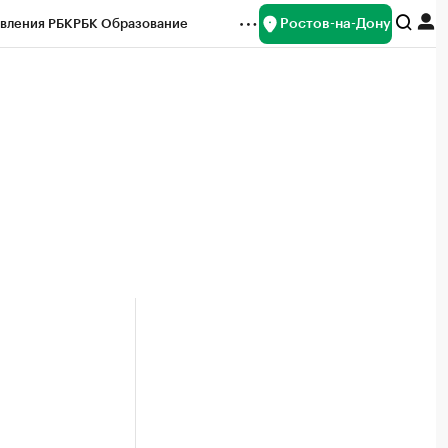
Ростов-на-Дону
вления РБК
РБК Образование
редитные рейтинги
Франшизы
Газета
ок наличной валюты