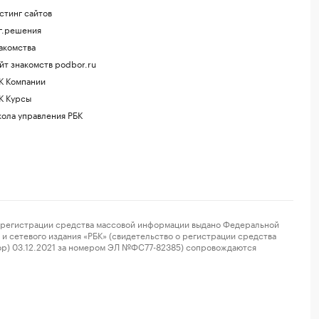
стинг сайтов
г.решения
акомства
йт знакомств podbor.ru
К Компании
К Курсы
ола управления РБК
регистрации средства массовой информации выдано Федеральной
и сетевого издания «РБК» (свидетельство о регистрации средства
ор) 03.12.2021 за номером ЭЛ №ФС77-82385) сопровождаются