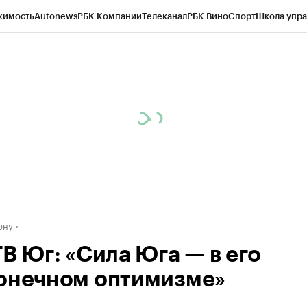
жимость
Autonews
РБК Компании
Телеканал
РБК Вино
Спорт
Школа упра
д
Стиль
Крипто
РБК Бизнес-среда
Дискуссионный клуб
Исследования
К
рагентов
Политика
Экономика
Бизнес
Технологии и медиа
Финансы
Рын
ону
ТВ Юг: «Сила Юга — в его
онечном оптимизме»