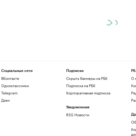
Социальные сети
Подписки
РБ
ВКонтакте
Скрыть баннеры на РБК
О 
Одноклассники
Подписка на РБК
Ко
Telegram
Корпоративная подписка
Ре
Дзен
Ра
Уведомления
RSS Новости
Др
Об
Ко
до