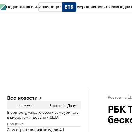
Подписка на РБК
Инвестиции
Мероприятия
Отрасли
Недви
РБК Курсы
РБК Life
Тренды
Визионеры
Национальные проекты
Горо
Спецпроекты СПб
Конференции СПб
Спецпроекты
Проверка конт
Ростов-на-Д
Все новости
Ростов-на-Дону
Весь мир
РБК 
Bloomberg узнал о серии самоубийств
в киберкомандовании США
беск
Политика
Землетрясение магнитудой 4,1