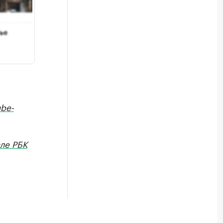
be-
але РБК