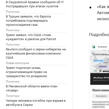
В Саудовской Аравии сообщили об 11
«Как 
пострадавших при атаках хуситов
Политика
Автом
В Турции заявили, что Европа
эконо
потребовала подтверждать
происхождение газа
Политика
Подробнос
Трамп заявил, что США «тоже
нуждаются» в ракетах для Patriot
Политика
Reuters сообщил о серии кибератак на
крупнейшие финансовые компании
США
Новая категория
Трамп подписал указы,
ограничивающие право на
гражданство по рождению
Политика
В Пензенской области ввели план
«Ковер»
Политика
Четыре человека погибли при взрыве в
автобусе в Сирии