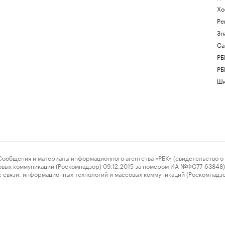
Хо
Ре
Зн
Са
РБ
РБ
Шк
ения и материалы информационного агентства «РБК» (свидетельство о 
овых коммуникаций (Роскомнадзор) 09.12.2015 за номером ИА №ФС77-63848) 
 связи, информационных технологий и массовых коммуникаций (Роскомнадз