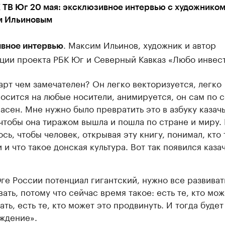
 ТВ Юг 20 мая: эксклюзивное интервью с художнико
м Ильиновым
. Максим Ильинов, художник и автор
вное интервью
ации проекта РБК Юг и Северный Кавказ «Любо инвес
арт чем замечателен? Он легко векторизуется, легко
осится на любые носители, анимируется, он сам по 
асен. Мне нужно было превратить это в азбуку казачь
 чтобы она тиражом вышла и пошла по стране и миру.
ось, чтобы человек, открывая эту книгу, понимал, кто 
и и что такое донская культура. Вот так появился каза
ге России потенциал гигантский, нужно все развиват
вать, потому что сейчас время такое: есть те, кто мож
ать, есть те, кто может это продвинуть. И тогда будет
ждение».