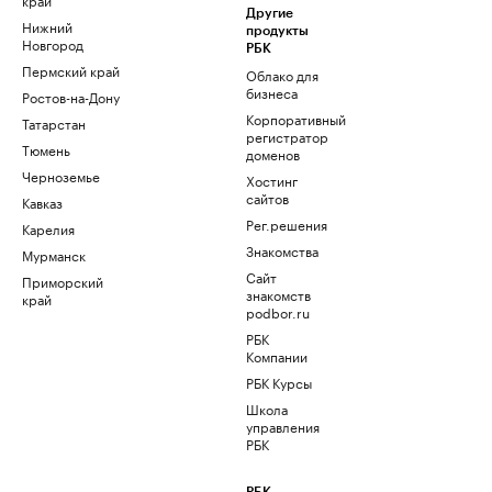
Другие
Нижний
продукты
Новгород
РБК
Пермский край
Облако для
бизнеса
Ростов-на-Дону
Корпоративный
Татарстан
регистратор
Тюмень
доменов
Черноземье
Хостинг
сайтов
Кавказ
Рег.решения
Карелия
Знакомства
Мурманск
Сайт
Приморский
знакомств
край
podbor.ru
РБК
Компании
РБК Курсы
Школа
управления
РБК