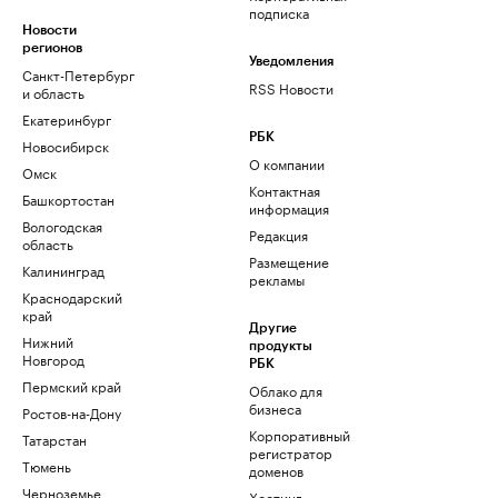
подписка
Новости
регионов
Уведомления
Санкт-Петербург
RSS Новости
и область
Екатеринбург
РБК
Новосибирск
О компании
Омск
Контактная
Башкортостан
информация
Вологодская
Редакция
область
Размещение
Калининград
рекламы
Краснодарский
край
Другие
Нижний
продукты
Новгород
РБК
Пермский край
Облако для
бизнеса
Ростов-на-Дону
Корпоративный
Татарстан
регистратор
Тюмень
доменов
Черноземье
Хостинг