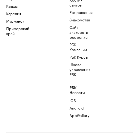
сайтов
Кавказ
Рег.решения
Карелия
Знакомства
Мурманск
Сайт
Приморский
знакомств
край
podbor.ru
РБК
Компании
РБК Курсы
Школа
управления
РБК
РБК
Новости
iOS
Android
AppGallery