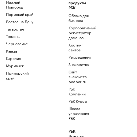
Нижний
продукты
Новгород
РБК
Пермский край
Облако для
бизнеса
Ростов-на-Дону
Корпоративный
Татарстан
регистратор
Тюмень
доменов
Черноземье
Хостинг
сайтов
Кавказ
Рег.решения
Карелия
Знакомства
Мурманск
Сайт
Приморский
знакомств
край
podbor.ru
РБК
Компании
РБК Курсы
Школа
управления
РБК
РБК
Новости