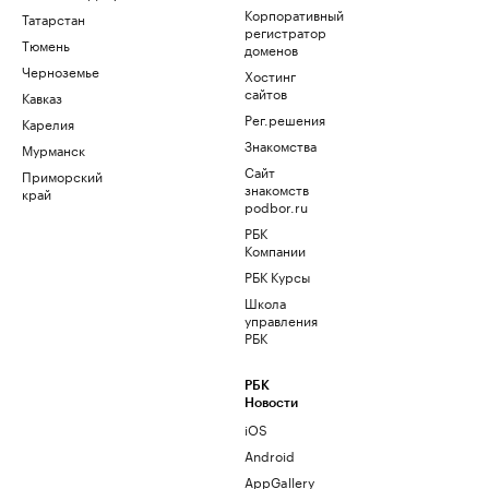
Корпоративный
Татарстан
регистратор
Тюмень
доменов
Черноземье
Хостинг
сайтов
Кавказ
Рег.решения
Карелия
Знакомства
Мурманск
Сайт
Приморский
знакомств
край
podbor.ru
РБК
Компании
РБК Курсы
Школа
управления
РБК
РБК
Новости
iOS
Android
AppGallery