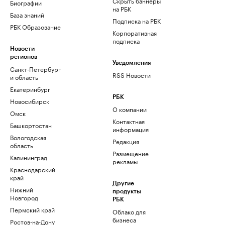
Скрыть баннеры
Биографии
на РБК
База знаний
Подписка на РБК
РБК Образование
Корпоративная
подписка
Новости
регионов
Уведомления
Санкт-Петербург
RSS Новости
и область
Екатеринбург
РБК
Новосибирск
О компании
Омск
Контактная
Башкортостан
информация
Вологодская
Редакция
область
Размещение
Калининград
рекламы
Краснодарский
край
Другие
Нижний
продукты
Новгород
РБК
Пермский край
Облако для
бизнеса
Ростов-на-Дону