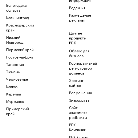
Вологодская
Редакция
область
Размещение
Калининград
рекламы
Краснодарский
край
Другие
Нижний
продукты
Новгород
РБК
Пермский край
Облако для
бизнеса
Ростов-на-Дону
Корпоративный
Татарстан
регистратор
Тюмень
доменов
Черноземье
Хостинг
сайтов
Кавказ
Рег.решения
Карелия
Знакомства
Мурманск
Сайт
Приморский
знакомств
край
podbor.ru
РБК
Компании
РБК Курсы