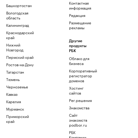
Контактная
Башкортостан
информация
Вологодская
Редакция
область
Размещение
Калининград
рекламы
Краснодарский
край
Другие
Нижний
продукты
Новгород
РБК
Пермский край
Облако для
бизнеса
Ростов-на-Дону
Корпоративный
Татарстан
регистратор
Тюмень
доменов
Черноземье
Хостинг
сайтов
Кавказ
Рег.решения
Карелия
Знакомства
Мурманск
Сайт
Приморский
знакомств
край
podbor.ru
РБК
Компании