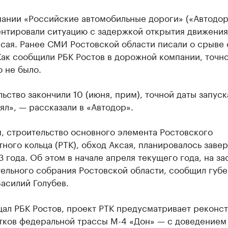
пании «Российские автомобильные дороги» («Автодор
нтировали ситуацию с задержкой открытия движения
сая. Ранее СМИ Ростовской области писали о срыве
Как сообщили РБК Ростов в дорожной компании, точн
 не было.
ьство закончили 10 (июня, прим), точной даты запуск
ял», — рассказали в «Автодор».
, строительство основного элемента Ростовского
ного кольца (РТК), обход Аксая, планировалось завер
 года. Об этом в начале апреля текущего года, на з
тельного собрания Ростовской области, сообщил губ
асилий Голубев.
щал РБК Ростов, проект РТК предусматривает реконс
тков федеральной трассы М-4 «Дон» — с доведением 