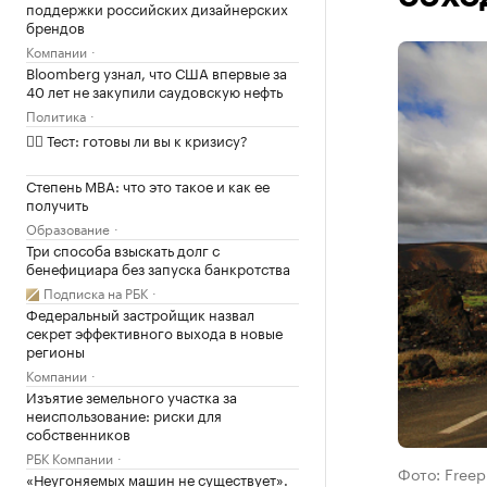
поддержки российских дизайнерских
брендов
Компании
Bloomberg узнал, что США впервые за
40 лет не закупили саудовскую нефть
Политика
✍🏻 Тест: готовы ли вы к кризису?
Степень MBA: что это такое и как ее
получить
Образование
Три способа взыскать долг с
бенефициара без запуска банкротства
Подписка на РБК
Федеральный застройщик назвал
секрет эффективного выхода в новые
регионы
Компании
Изъятие земельного участка за
неиспользование: риски для
собственников
РБК Компании
Фото: Freep
«Неугоняемых машин не существует».