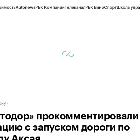
жимость
Autonews
РБК Компании
Телеканал
РБК Вино
Спорт
Школа упра
д
Стиль
Крипто
РБК Бизнес-среда
Дискуссионный клуб
Исследования
К
рагентов
Политика
Экономика
Бизнес
Технологии и медиа
Финансы
Рын
ону
втодор» прокомментировали
ацию с запуском дороги по
ду Аксая