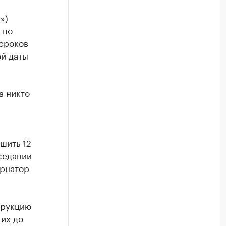
»)
 по
 сроков
ой даты
а никто
шить 12
аседании
ернатор
трукцию
их до