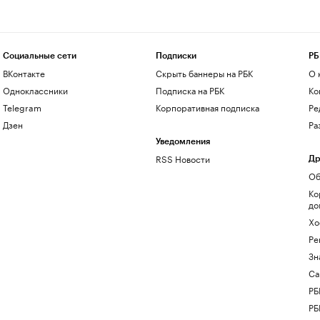
Социальные сети
Подписки
РБ
ВКонтакте
Скрыть баннеры на РБК
О 
Одноклассники
Подписка на РБК
Ко
Telegram
Корпоративная подписка
Ре
Дзен
Ра
Уведомления
RSS Новости
Др
Об
Ко
до
Хо
Ре
Зн
Са
РБ
РБ