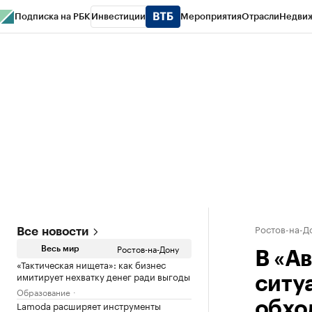
Подписка на РБК
Инвестиции
Мероприятия
Отрасли
Недви
РБК Курсы
РБК Life
Тренды
Визионеры
Национальные проекты
Горо
Спецпроекты СПб
Конференции СПб
Спецпроекты
Проверка конт
Ростов-на-Д
Все новости
Ростов-на-Дону
Весь мир
В «А
«Тактическая нищета»: как бизнес
имитирует нехватку денег ради выгоды
ситу
Образование
Lamoda расширяет инструменты
обхо