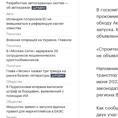
Разработчик автоохранных систем —
об автокражах
В госком
РАДИО
Авто
прокомме
Исландия попросила ЕС не
обходу Ак
вмешиваться в референдум насчет
членства
запуска. 
Политика
объявлено
Военная операция на Украине. Главное
Политика
«Строител
В «Москва-Сити» задержали 20
не объявл
сотрудников мошеннических
криптообменников
Политика
Напомним
Глава «Эксмо» назвал три тренда на
транспорт
рынке бизнес-литературы
РАДИО
июня 2023
Общество
В Подмосковье впервые выписали
законода
штраф за борщевик, выявленный с
региона В
помощью ИИ
Общество
Мишустин заявил о запуске единых
Как сооб
правил для маркетплейсов в ЕАЭС
двух учас
Бизнес