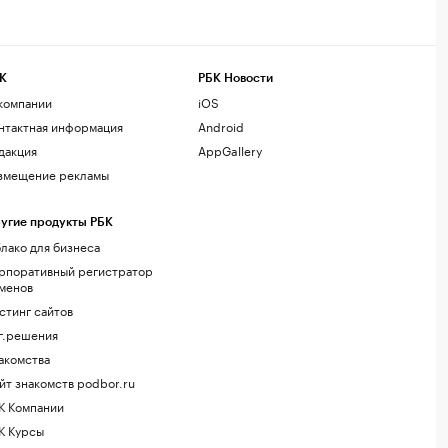
К
РБК Новости
компании
iOS
нтактная информация
Android
дакция
AppGallery
змещение рекламы
угие продукты РБК
лако для бизнеса
рпоративный регистратор
менов
стинг сайтов
г.решения
акомства
йт знакомств podbor.ru
К Компании
К Курсы