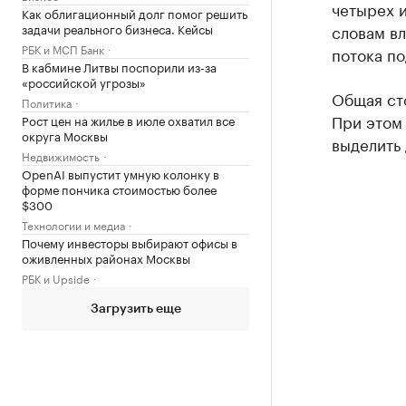
четырех и
Как облигационный долг помог решить
задачи реального бизнеса. Кейсы
словам вл
РБК и МСП Банк
потока по
В кабмине Литвы поспорили из-за
«российской угрозы»
Общая ст
Политика
При этом
Рост цен на жилье в июле охватил все
округа Москвы
выделить
Недвижимость
OpenAI выпустит умную колонку в
форме пончика стоимостью более
$300
Технологии и медиа
Почему инвесторы выбирают офисы в
оживленных районах Москвы
РБК и Upside
Загрузить еще