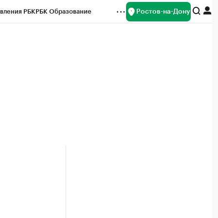
Ростов-на-Дону
вления РБК
РБК Образование
редитные рейтинги
Франшизы
Газета
ок наличной валюты