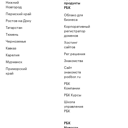
Нижний
продукты
Новгород
РБК
Пермский край
Облако для
бизнеса
Ростов-на-Дону
Корпоративный
Татарстан
регистратор
Тюмень
доменов
Черноземье
Хостинг
сайтов
Кавказ
Рег.решения
Карелия
Знакомства
Мурманск
Сайт
Приморский
знакомств
край
podbor.ru
РБК
Компании
РБК Курсы
Школа
управления
РБК
РБК
Новости