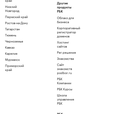
край
Другие
Нижний
продукты
Новгород
РБК
Пермский край
Облако для
бизнеса
Ростов-на-Дону
Корпоративный
Татарстан
регистратор
Тюмень
доменов
Черноземье
Хостинг
сайтов
Кавказ
Рег.решения
Карелия
Знакомства
Мурманск
Сайт
Приморский
знакомств
край
podbor.ru
РБК
Компании
РБК Курсы
Школа
управления
РБК