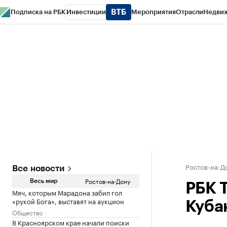
Подписка на РБК
Инвестиции
Мероприятия
Отрасли
Недви
РБК Курсы
РБК Life
Тренды
Визионеры
Национальные проекты
Горо
Спецпроекты СПб
Конференции СПб
Спецпроекты
Проверка конт
Ростов-на-Д
Все новости
Ростов-на-Дону
Весь мир
РБК Т
Мяч, которым Марадона забил гол
«рукой Бога», выставят на аукцион
Куба
Общество
В Красноярском крае начали поиски