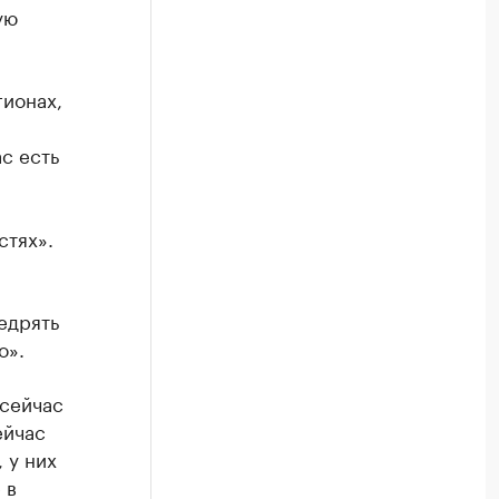
ую
гионах,
с есть
стях».
недрять
о».
 сейчас
ейчас
 у них
 в