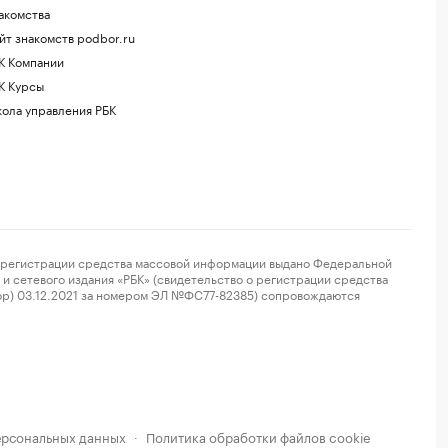
акомства
йт знакомств podbor.ru
К Компании
К Курсы
ола управления РБК
регистрации средства массовой информации выдано Федеральной
и сетевого издания «РБК» (свидетельство о регистрации средства
ор) 03.12.2021 за номером ЭЛ №ФС77-82385) сопровождаются
ерсональных данных
Политика обработки файлов cookie
·