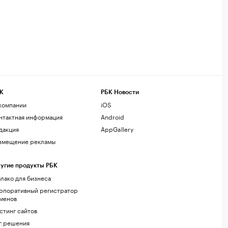
К
РБК Новости
компании
iOS
нтактная информация
Android
дакция
AppGallery
змещение рекламы
угие продукты РБК
лако для бизнеса
рпоративный регистратор
менов
стинг сайтов
г.решения