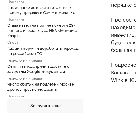
Политика
порядке б
Как испанские власти готовятся к
новому прорыву в Сеуту и Мелилью
Про состо
Политика
Стала известна причина смерти 29-
находимс
летнего игрока клуба НБА «Мемфис»
инвестици
Кларка
будет ос
Спорт
Кабмин поручил доработать переход
большая т
на российское ПО
Технологии и медиа
Подробнос
Gemini заподозрили в доступе к
закрытым Google-документам
Кавказ, н
Технологии и медиа
Wink в 10:
Число сбитых на подлете к Москве
дронов превысило десять
Политика
Загрузить еще