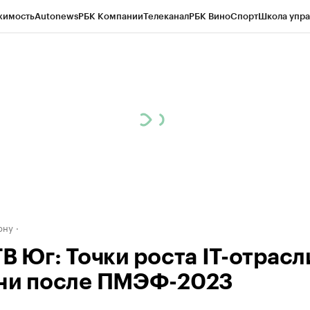
жимость
Autonews
РБК Компании
Телеканал
РБК Вино
Спорт
Школа упра
д
Стиль
Крипто
РБК Бизнес-среда
Дискуссионный клуб
Исследования
К
рагентов
Политика
Экономика
Бизнес
Технологии и медиа
Финансы
Рын
ону
В Юг: Точки роста IT-отрасл
ни после ПМЭФ-2023