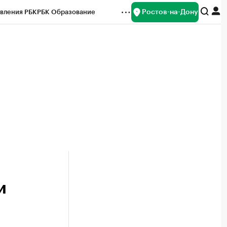
Ростов-на-Дону
вления РБК
РБК Образование
редитные рейтинги
Франшизы
Газета
ок наличной валюты
и