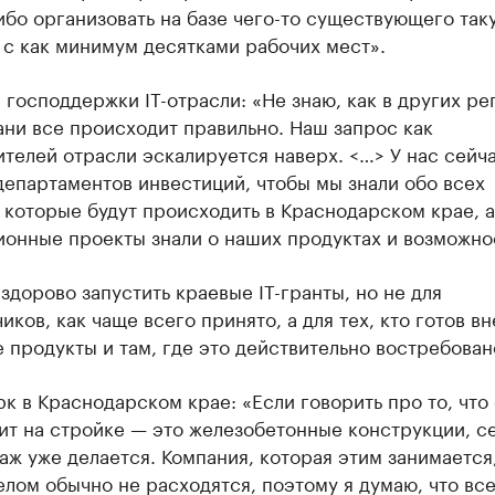
ибо организовать на базе чего-то существующего так
 с как минимум десятками рабочих мест».
господдержки IT-отрасли: «Не знаю, как в других ре
ани все происходит правильно. Наш запрос как
телей отрасли эскалируется наверх. <…> У нас сейча
департаментов инвестиций, чтобы мы знали обо всех
 которые будут происходить в Краснодарском крае, а
ионные проекты знали о наших продуктах и возможно
здорово запустить краевые IT-гранты, но не для
иков, как чаще всего принято, а для тех, кто готов в
 продукты и там, где это действительно востребован
рк в Краснодарском крае: «Если говорить про то, что
ит на стройке — это железобетонные конструкции, с
аж уже делается. Компания, которая этим занимается,
елом обычно не расходятся, поэтому я думаю, что все