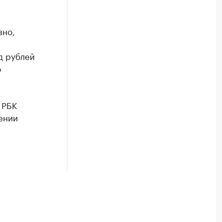
вно,
д рублей
о
 РБК
жении