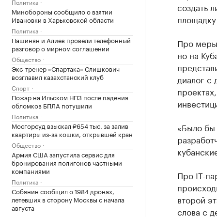
Политика
создать л
Минобороны сообщило о взятии
площадку
Ивановки в Харьковской области
Политика
Пашинян и Алиев провели телефонный
Про меры 
разговор о мирном соглашении
но на Куб
Общество
представи
Экс-тренер «Спартака» Слишкович
возглавил казахстанский клуб
диалог с 
Спорт
проектах,
Пожар на Ильском НПЗ после падения
инвестиц
обломков БПЛА потушили
Политика
Мосгорсуд взыскал ₽654 тыс. за залив
«Было бы 
квартиры из-за кошки, открывшей кран
разработч
Общество
кубанские
Армия США запустила сервис для
бронирования полигонов частными
компаниями
Про IT-па
Политика
происход
Собянин сообщил о 1984 дронах,
второй эт
летевших в сторону Москвы с начала
августа
слова с д