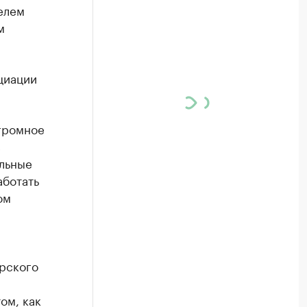
елем
м
циации
громное
с
льные
аботать
ом
рского
ом, как