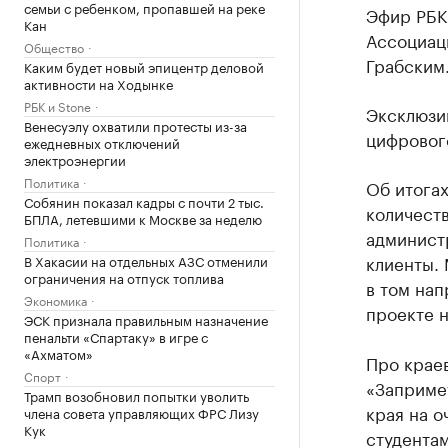
семьи с ребенком, пропавшей на реке
Эфир РБК
Кан
Ассоциац
Общество
Грабским
Каким будет новый эпицентр деловой
активности на Ходынке
РБК и Stone
Эксклюзи
Венесуэлу охватили протесты из-за
цифровог
ежедневных отключений
электроэнергии
Политика
Об итога
Собянин показал кадры с почти 2 тыс.
количест
БПЛА, летевшими к Москве за неделю
админист
Политика
клиенты. 
В Хакасии на отдельных АЗС отменили
ограничения на отпуск топлива
в том нап
Экономика
проекте 
ЭСК признала правильным назначение
пенальти «Спартаку» в игре с
«Ахматом»
Про крае
Спорт
«Заприме
Трамп возобновил попытки уволить
края на о
члена совета управляющих ФРС Лизу
Кук
студентам