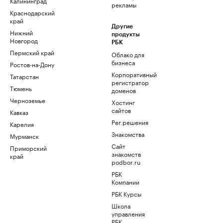
Калининград
рекламы
Краснодарский
край
Другие
Нижний
продукты
Новгород
РБК
Пермский край
Облако для
бизнеса
Ростов-на-Дону
Корпоративный
Татарстан
регистратор
Тюмень
доменов
Черноземье
Хостинг
сайтов
Кавказ
Рег.решения
Карелия
Знакомства
Мурманск
Сайт
Приморский
знакомств
край
podbor.ru
РБК
Компании
РБК Курсы
Школа
управления
РБК