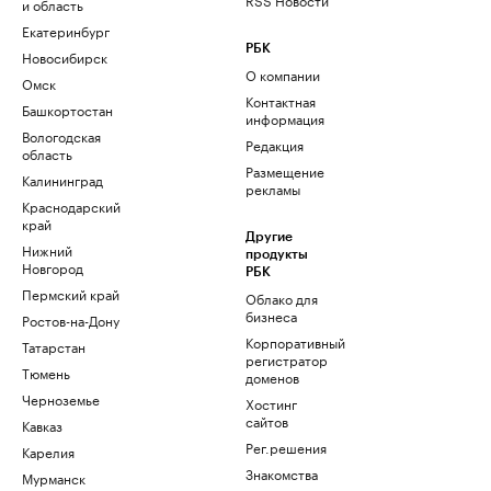
и область
Екатеринбург
РБК
Новосибирск
О компании
Омск
Контактная
Башкортостан
информация
Вологодская
Редакция
область
Размещение
Калининград
рекламы
Краснодарский
край
Другие
Нижний
продукты
Новгород
РБК
Пермский край
Облако для
бизнеса
Ростов-на-Дону
Корпоративный
Татарстан
регистратор
Тюмень
доменов
Черноземье
Хостинг
сайтов
Кавказ
Рег.решения
Карелия
Знакомства
Мурманск