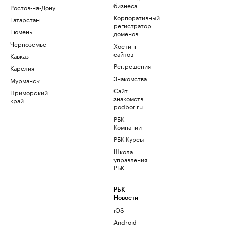
бизнеса
Ростов-на-Дону
Корпоративный
Татарстан
регистратор
Тюмень
доменов
Черноземье
Хостинг
сайтов
Кавказ
Рег.решения
Карелия
Знакомства
Мурманск
Сайт
Приморский
знакомств
край
podbor.ru
РБК
Компании
РБК Курсы
Школа
управления
РБК
РБК
Новости
iOS
Android