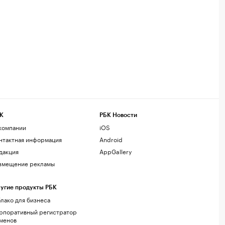
К
РБК Новости
компании
iOS
нтактная информация
Android
дакция
AppGallery
змещение рекламы
угие продукты РБК
лако для бизнеса
рпоративный регистратор
менов