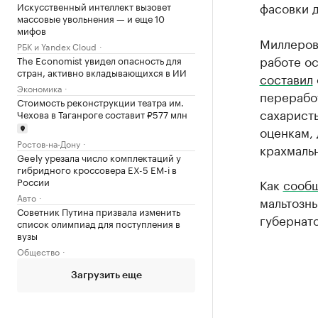
фасовки д
Искусственный интеллект вызовет
массовые увольнения — и еще 10
мифов
Миллеров
РБК и Yandex Cloud
работе о
The Economist увидел опасность для
стран, активно вкладывающихся в ИИ
составил
Экономика
переработ
Стоимость реконструкции театра им.
сахарист
Чехова в Таганроге составит ₽577 млн
оценкам, 
Ростов-на-Дону
крахмаль
Geely урезала число комплектаций у
гибридного кроссовера EX-5 EM-i в
России
Как
сооб
Авто
мальтозн
Советник Путина призвала изменить
губернат
список олимпиад для поступления в
вузы
Общество
Загрузить еще