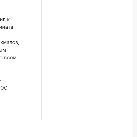
ил к
ината
хмалов,
ным
о всем
-
100