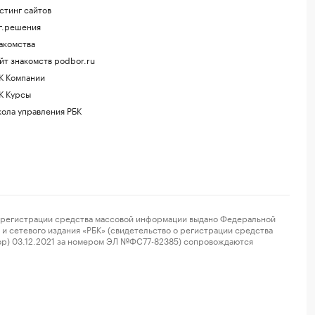
стинг сайтов
г.решения
акомства
йт знакомств podbor.ru
К Компании
К Курсы
ола управления РБК
регистрации средства массовой информации выдано Федеральной
и сетевого издания «РБК» (свидетельство о регистрации средства
ор) 03.12.2021 за номером ЭЛ №ФС77-82385) сопровождаются