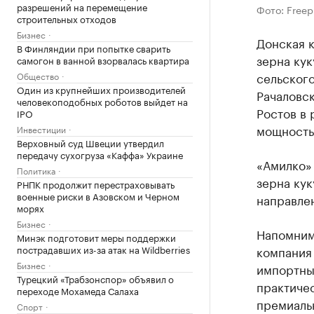
разрешений на перемещение
Фото: Freep
строительных отходов
Бизнес
Донская 
В Финляндии при попытке сварить
зерна кук
самогон в ванной взорвалась квартира
сельского
Общество
Один из крупнейших производителей
Рачаловск
человекоподобных роботов выйдет на
Ростов в 
IPO
мощность 
Инвестиции
Верховный суд Швеции утвердил
передачу сухогруза «Каффа» Украине
«Амилко»
Политика
зерна кук
РНПК продолжит перестраховывать
военные риски в Азовском и Черном
направлен
морях
Бизнес
Напомним,
Минэк подготовит меры поддержки
пострадавших из-за атак на Wildberries
компания 
Бизнес
импортны
Турецкий «Трабзонспор» объявил о
практиче
переходе Мохамеда Салаха
премиаль
Спорт