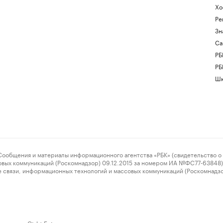
Хо
Ре
Зн
Са
РБ
РБ
Шк
ения и материалы информационного агентства «РБК» (свидетельство о 
овых коммуникаций (Роскомнадзор) 09.12.2015 за номером ИА №ФС77-63848) 
 связи, информационных технологий и массовых коммуникаций (Роскомнадз
нажмите Ctrl + Enter