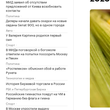
МИД заявил об отсутствии
предложений от Киева возобновить
контакты
Политика
Дилеры начали давать скидки на новые
седаны Senat 900, но в одном городе
Авто
У Валерия Карпина родился первый
сын
Спорт
В МИДе поговоркой о богомоле
ответили на попытки поссорить Москву
и Пекин
Политика
«Ростелеком» объяснил сбой в работе
Рунета
Технологии и медиа
История биржевой торговли в России
РБК и Петербургская Биржа
Российские гимнастки поедут на ЧМ в
Германию без флага и гимна
Спорт
В Москве упростили выдачу