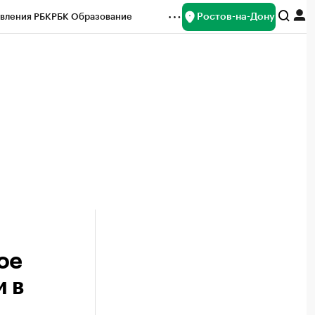
Ростов-на-Дону
вления РБК
РБК Образование
редитные рейтинги
Франшизы
Газета
ок наличной валюты
ое
 в