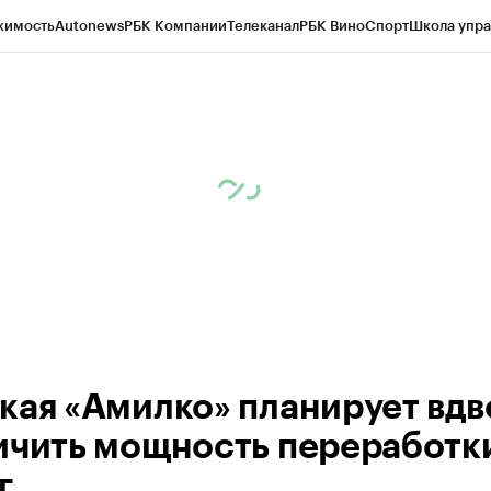
жимость
Autonews
РБК Компании
Телеканал
РБК Вино
Спорт
Школа упра
д
Стиль
Крипто
РБК Бизнес-среда
Дискуссионный клуб
Исследования
К
рагентов
Политика
Экономика
Бизнес
Технологии и медиа
Финансы
Рын
кая «Амилко» планирует вдв
ичить мощность переработки
г.