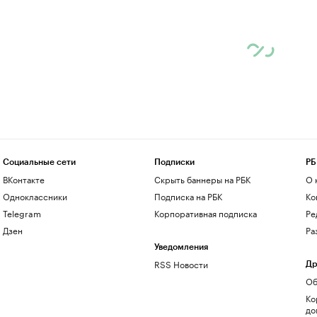
Социальные сети
Подписки
РБ
ВКонтакте
Скрыть баннеры на РБК
О 
Одноклассники
Подписка на РБК
Ко
Telegram
Корпоративная подписка
Ре
Дзен
Ра
Уведомления
RSS Новости
Др
Об
Ко
до