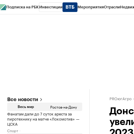
Подписка на РБК
Инвестиции
Мероприятия
Отрасли
Недви
РБК Курсы
РБК Life
Тренды
Визионеры
Национальные проекты
Горо
Спецпроекты СПб
Конференции СПб
Спецпроекты
Проверка конт
PROюгАгро
Все новости
Ростов-на-Дону
Весь мир
Донс
Фанатам дали до 7 суток ареста за
пиротехнику на матче «Локомотив» —
увел
ЦСКА
Спорт
2023