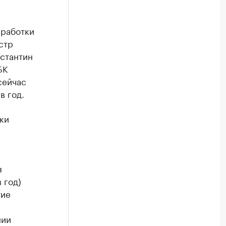
еработки
стр
нстантин
БК
сейчас
в год.
ки
я
 год)
тие
нии