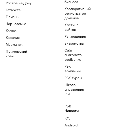
бизнеса
Ростов-на-Дону
Корпоративный
Татарстан
регистратор
Тюмень
доменов
Черноземье
Хостинг
сайтов
Кавказ
Рег.решения
Карелия
Знакомства
Мурманск
Сайт
Приморский
знакомств
край
podbor.ru
РБК
Компании
РБК Курсы
Школа
управления
РБК
РБК
Новости
iOS
Android