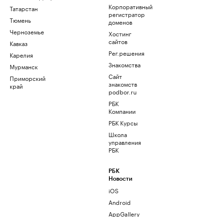
Корпоративный
Татарстан
регистратор
Тюмень
доменов
Черноземье
Хостинг
сайтов
Кавказ
Рег.решения
Карелия
Знакомства
Мурманск
Сайт
Приморский
знакомств
край
podbor.ru
РБК
Компании
РБК Курсы
Школа
управления
РБК
РБК
Новости
iOS
Android
AppGallery