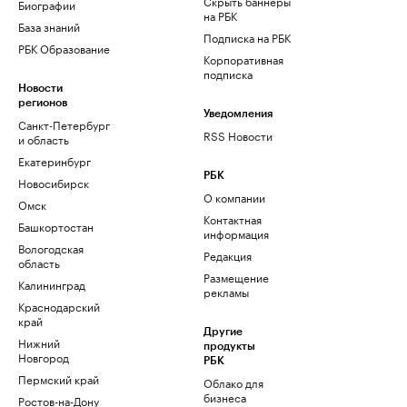
Скрыть баннеры
Биографии
на РБК
База знаний
Подписка на РБК
РБК Образование
Корпоративная
подписка
Новости
регионов
Уведомления
Санкт-Петербург
RSS Новости
и область
Екатеринбург
РБК
Новосибирск
О компании
Омск
Контактная
Башкортостан
информация
Вологодская
Редакция
область
Размещение
Калининград
рекламы
Краснодарский
край
Другие
Нижний
продукты
Новгород
РБК
Пермский край
Облако для
бизнеса
Ростов-на-Дону