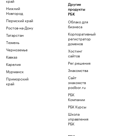
край
Другие
Нижний
продукты
Новгород
РБК
Пермский край
Облако для
бизнеса
Ростов-на-Дону
Корпоративный
Татарстан
регистратор
Тюмень
доменов
Черноземье
Хостинг
сайтов
Кавказ
Рег.решения
Карелия
Знакомства
Мурманск
Сайт
Приморский
знакомств
край
podbor.ru
РБК
Компании
РБК Курсы
Школа
управления
РБК