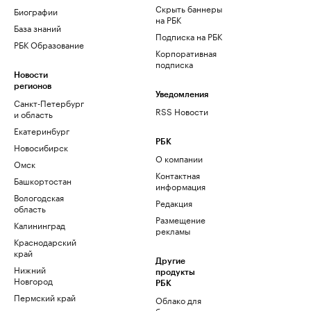
Скрыть баннеры
Биографии
на РБК
База знаний
Подписка на РБК
РБК Образование
Корпоративная
подписка
Новости
регионов
Уведомления
Санкт-Петербург
RSS Новости
и область
Екатеринбург
РБК
Новосибирск
О компании
Омск
Контактная
Башкортостан
информация
Вологодская
Редакция
область
Размещение
Калининград
рекламы
Краснодарский
край
Другие
Нижний
продукты
Новгород
РБК
Пермский край
Облако для
бизнеса