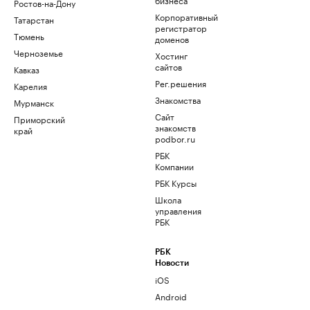
Ростов-на-Дону
Корпоративный
Татарстан
регистратор
Тюмень
доменов
Черноземье
Хостинг
сайтов
Кавказ
Рег.решения
Карелия
Знакомства
Мурманск
Сайт
Приморский
знакомств
край
podbor.ru
РБК
Компании
РБК Курсы
Школа
управления
РБК
РБК
Новости
iOS
Android